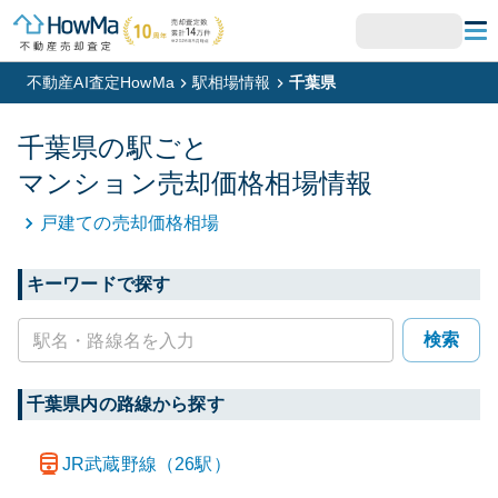
不動産AI査定HowMa
駅相場情報
千葉県
千葉県
の駅ごと
マンション
売却価格相場情報
戸建て
の売却価格相場
キーワードで探す
検索
千葉県
内の路線から探す
JR武蔵野線
（
26
駅）