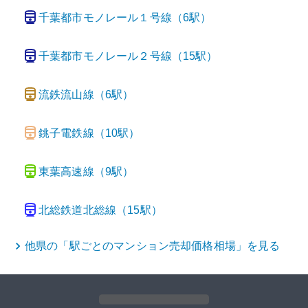
千葉都市モノレール１号線
（
6
駅）
千葉都市モノレール２号線
（
15
駅）
流鉄流山線
（
6
駅）
銚子電鉄線
（
10
駅）
東葉高速線
（
9
駅）
北総鉄道北総線
（
15
駅）
他県の「駅ごとの
マンション
売却価格相場」を見る