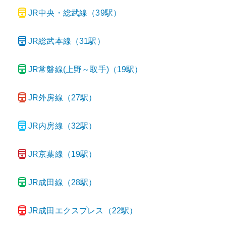
JR中央・総武線
（
39
駅）
JR総武本線
（
31
駅）
JR常磐線(上野～取手)
（
19
駅）
JR外房線
（
27
駅）
JR内房線
（
32
駅）
JR京葉線
（
19
駅）
JR成田線
（
28
駅）
JR成田エクスプレス
（
22
駅）