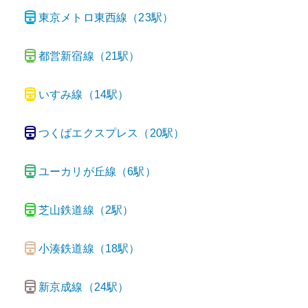
東京メトロ東西線
（
23
駅）
都営新宿線
（
21
駅）
いすみ線
（
14
駅）
つくばエクスプレス
（
20
駅）
ユーカリが丘線
（
6
駅）
芝山鉄道線
（
2
駅）
小湊鉄道線
（
18
駅）
新京成線
（
24
駅）