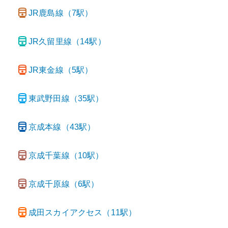
JR鹿島線
（
7
駅）
JR久留里線
（
14
駅）
JR東金線
（
5
駅）
東武野田線
（
35
駅）
京成本線
（
43
駅）
京成千葉線
（
10
駅）
京成千原線
（
6
駅）
成田スカイアクセス
（
11
駅）