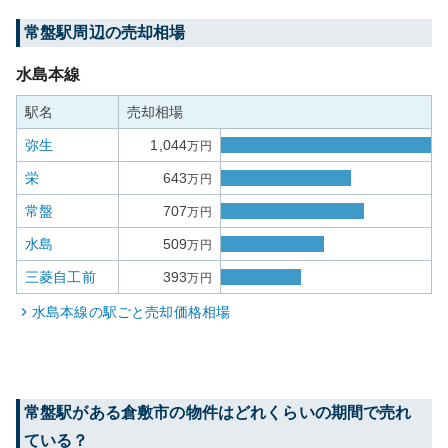
常盤
駅周辺の売却相場
水島本線
駅名
売却相場
弥生
1,044
万円
栄
643
万円
常盤
707
万円
水島
509
万円
三菱自工前
393
万円
水島本線
の駅ごと売却価格相場
常盤
駅がある
倉敷市
の物件はどれくらいの期間で売れ
ている？