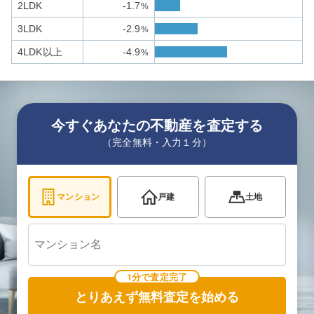
2LDK
-1.7
%
3LDK
-2.9
%
4LDK以上
-4.9
%
今すぐあなたの不動産を査定する
（完全無料・入力１分）
マンション
戸建
土地
1分で査定完了
とりあえず無料査定を始める