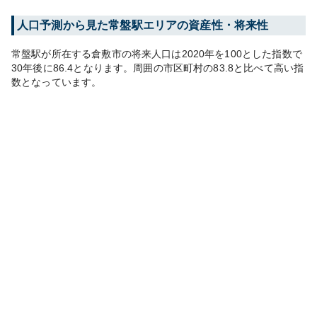
人口予測から見た
常盤
駅エリアの資産性・将来性
常盤
駅が所在する
倉敷市
の将来人口は
2020
年を100とした指数で
30年後に
86.4
となります。
周囲の市区町村の
83.8
と比べて
高い
指
数となっています。