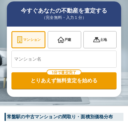
今すぐあなたの不動産を査定する
（完全無料・入力１分）
マンション
戸建
土地
1分で査定完了
とりあえず無料査定を始める
常盤
駅の中古マンションの間取り・面積別価格分布