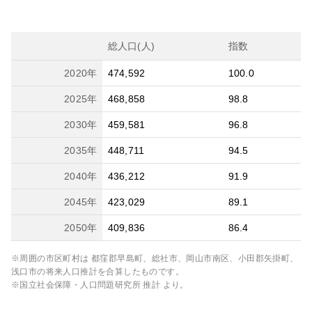
総人口(人)
指数
2020
年
474,592
100.0
2025
年
468,858
98.8
2030
年
459,581
96.8
2035
年
448,711
94.5
2040
年
436,212
91.9
2045
年
423,029
89.1
2050
年
409,836
86.4
※周囲の市区町村は
都窪郡早島町、総社市、岡山市南区、小田郡矢掛町、
浅口市
の将来人口推計を合算したものです。
※国立社会保障・人口問題研究所 推計 より。