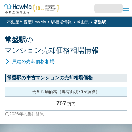
不動産AI査定HowMa
駅相場情報
岡山県
常盤駅
常盤
駅
の
マンション
売却価格相場情報
戸建
の売却価格相場
常盤
駅の中古マンションの売却相場価格
売却相場価格（専有面積70㎡換算）
707
万円
2026
年の集計結果