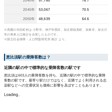
2040
年
57,780
76.7
2045
年
53,067
70.5
2050
年
48,639
64.6
※周囲の市区町村は
小野市、神戸市西区、加古郡稲美町、加東市、加古川
市
の将来人口推計を合算したものです。
※国立社会保障・人口問題研究所 推計 より。
恵比須
駅の乗降客数は？
近隣の駅の中で標準的な乗降客数の駅です
恵比須は603人の乗降客数を持ち、近隣の駅の中で標準的な乗降
客数の駅です。最寄り駅だけではなく、近隣でよく利用される志
染駅などへの交通状況も価格に影響を及ぼすこともあります。
Loading...