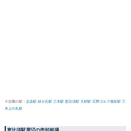
※近隣の駅：
志染
駅
緑が丘
駅
三木
駅
恵比須
駅
大村
駅
広野ゴルフ場前
駅
三
木上の丸
駅
恵比須
駅周辺の売却相場