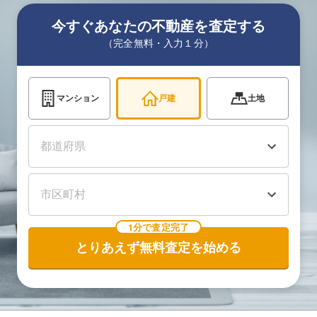
今すぐあなたの不動産を査定する
（完全無料・入力１分）
マンション
戸建
土地
1分で査定完了
とりあえず無料査定を始める