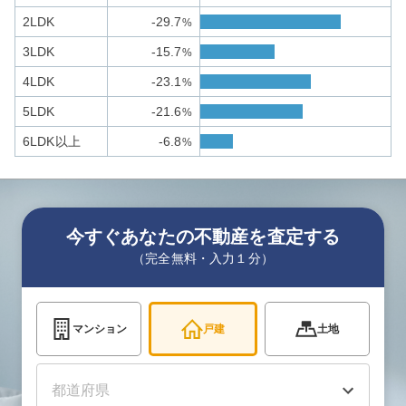
2LDK
-29.7
%
3LDK
-15.7
%
4LDK
-23.1
%
5LDK
-21.6
%
6LDK以上
-6.8
%
今すぐあなたの不動産を査定する
（完全無料・入力１分）
マンション
戸建
土地