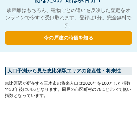
駅距離はもちろん、建物ごとの違いを反映した査定をオ
ンラインで今すぐ受け取れます。登録は1分。完全無料で
す。
今の戸建の時価を知る
人口予測から見た
恵比須
駅エリアの資産性・将来性
恵比須
駅が所在する
三木市
の将来人口は
2020
年を100とした指数
で30年後に
64.6
となります。
周囲の市区町村の
75.1
と比べて
低い
指数となっています。