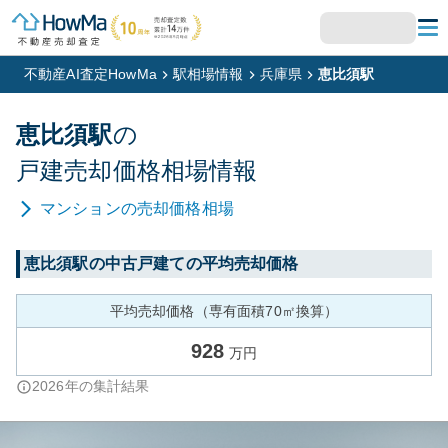
不動産AI査定HowMa
駅相場情報
兵庫県
恵比須駅
恵比須
駅
の
戸建
売却価格相場情報
マンション
の売却価格相場
恵比須
駅の中古戸建ての平均売却価格
平均売却価格（専有面積70㎡換算）
928
万円
2026
年の集計結果