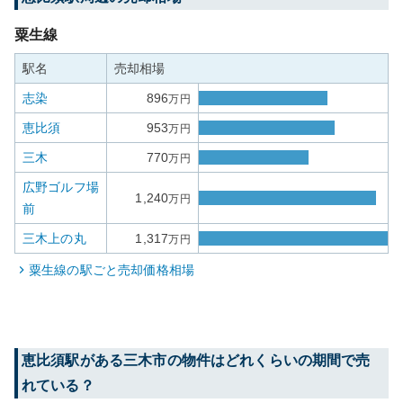
粟生線
駅名
売却相場
志染
896
万円
恵比須
953
万円
三木
770
万円
広野ゴルフ場
1,240
万円
前
三木上の丸
1,317
万円
粟生線
の駅ごと売却価格相場
恵比須
駅がある
三木市
の物件はどれくらいの期間で売
れている？