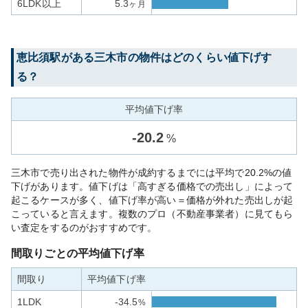
6LDK以上
5.3
ヶ月
恵比須
駅がある
三木市
の物件はどのくらい値下げす
る？
平均値下げ率
-
20.2
%
三木市で売り出された物件が成約するまでには平均で20.2%の値
下げがあります。値下げは「高すぎる価格での売出し」によって
起こるケースが多く、値下げ率が高い＝価格が外れた売出しが起
こっていると言えます。複数のプロ（不動産事業者）に見てもら
い査定をするのがおすすめです。
間取りごとの平均値下げ率
間取り
平均値下げ率
1LDK
-34.5
%