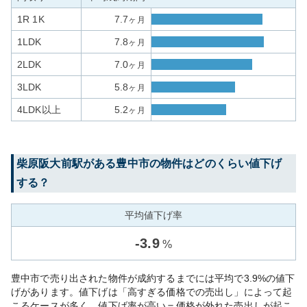
1R 1K
7.7
ヶ月
1LDK
7.8
ヶ月
2LDK
7.0
ヶ月
3LDK
5.8
ヶ月
4LDK以上
5.2
ヶ月
柴原阪大前
駅がある
豊中市
の物件はどのくらい値下げ
する？
平均値下げ率
-
3.9
%
豊中市で売り出された物件が成約するまでには平均で3.9%の値下
げがあります。値下げは「高すぎる価格での売出し」によって起
こるケースが多く、値下げ率が高い＝価格が外れた売出しが起こ