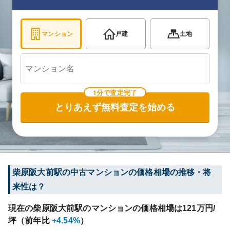
マンション
戸建
土地
1分で査定完了
とりあえず無料査定を始める
柴原阪大前
駅の中古マンションの価格相場の推移・将
来性は？
現在の
柴原阪大前
駅のマンションの価格相場は
121
万円/
坪（前年比
+4.54%
）