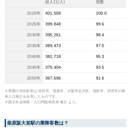
総人口(人)
指数
2020
年
401,558
100.0
2025
年
399,848
99.6
2030
年
395,261
98.4
2035
年
389,473
97.0
2040
年
382,718
95.3
2045
年
375,404
93.5
2050
年
367,696
91.6
※周囲の市区町村は
吹田市、箕面市、大阪市淀川区、池田市、伊丹市
の将
来人口推計を合算したものです。
※国立社会保障・人口問題研究所 推計 より。
柴原阪大前
駅の乗降客数は？