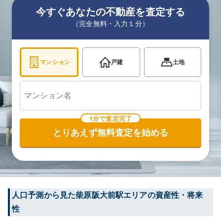
今すぐあなたの不動産を査定する
（完全無料・入力１分）
マンション
戸建
土地
1分で査定完了
とりあえず無料査定を始める
人口予測から見た
柴原阪大前
駅エリアの資産性・将来
性