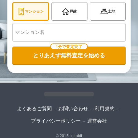
マンション
戸建
土地
1分で査定完了
とりあえず無料査定を始める
よくあるご質問
-
お問い合わせ
-
利用規約
-
プライバシーポリシー
-
運営会社
© 2015
collabit