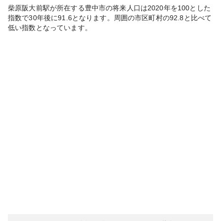
柴原阪大前
駅が所在する
豊中市
の将来人口は
2020
年を100とした
指数で30年後に
91.6
となります。
周囲の市区町村の
92.8
と比べて
低い
指数となっています。