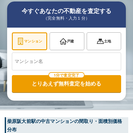
今すぐあなたの不動産を査定する
（完全無料・入力１分）
マンション
戸建
土地
1分で査定完了
とりあえず無料査定を始める
柴原阪大前
駅の中古マンションの間取り・面積別価格
分布