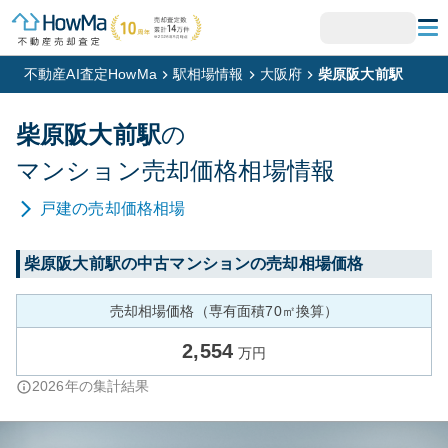
不動産AI査定HowMa
駅相場情報
大阪府
柴原阪大前駅
柴原阪大前
駅
の
マンション
売却価格相場情報
戸建
の売却価格相場
柴原阪大前
駅の中古マンションの売却相場価格
売却相場価格（専有面積70㎡換算）
2,554
万円
2026
年の集計結果