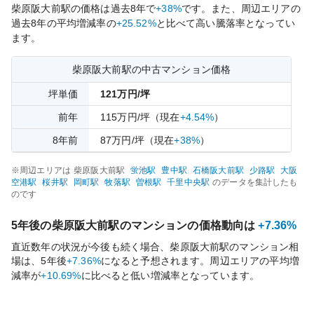
柴原阪大前
駅の価格は過去
8
年で
+38%
です。
また、周辺エリアの
過去
8
年の平均増減率の
+25.52%
と比べて
高い
騰落率となってい
ます。
柴原阪大前
駅の中古マンション価格
坪単価
121
万円/坪
前年
115
万円/坪
（現在
+4.54%
）
8
年前
87
万円/坪
（現在
+38%
）
※周辺エリアは
柴原阪大前
駅
蛍池
駅
豊中
駅
石橋阪大前
駅
少路
駅
大阪
空港
駅
桜井
駅
岡町
駅
牧落
駅
曽根
駅
千里中央
駅
のデータを集計したも
のです
5年後の
柴原阪大前
駅のマンションの価格動向は
+7.36%
直近数年の状況が今後も続く場合、
柴原阪大前
駅のマンション相
場は、5年後
+7.36%
になると予想されます。周辺エリアの平均増
減率が
+10.69%
に比べると
低い
増減率となっています。