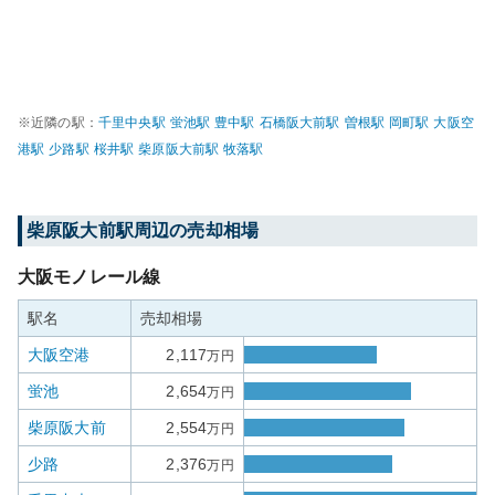
※近隣の駅：
千里中央
駅
蛍池
駅
豊中
駅
石橋阪大前
駅
曽根
駅
岡町
駅
大阪空
港
駅
少路
駅
桜井
駅
柴原阪大前
駅
牧落
駅
柴原阪大前
駅周辺の売却相場
大阪モノレール線
駅名
売却相場
大阪空港
2,117
万円
蛍池
2,654
万円
柴原阪大前
2,554
万円
少路
2,376
万円