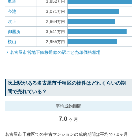
車道
3,852
万円
今池
3,071
万円
吹上
2,864
万円
御器所
3,541
万円
桜山
2,955
万円
名古屋市営地下鉄桜通線
の駅ごと売却価格相場
吹上
駅がある
名古屋市千種区
の物件はどれくらいの期
間で売れている？
平均成約期間
7.0
ヶ月
名古屋市千種区での中古マンションの成約期間は平均で7.0ヶ月