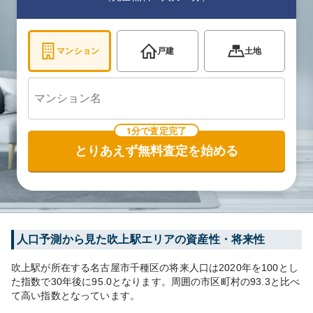
マンション
戸建
土地
1分で査定完了
とりあえず無料査定を始める
人口予測から見た
吹上
駅エリアの資産性・将来性
吹上
駅が所在する
名古屋市千種区
の将来人口は
2020
年を100とし
た指数で30年後に
95.0
となります。
周囲の市区町村の
93.3
と比べ
て
高い
指数となっています。