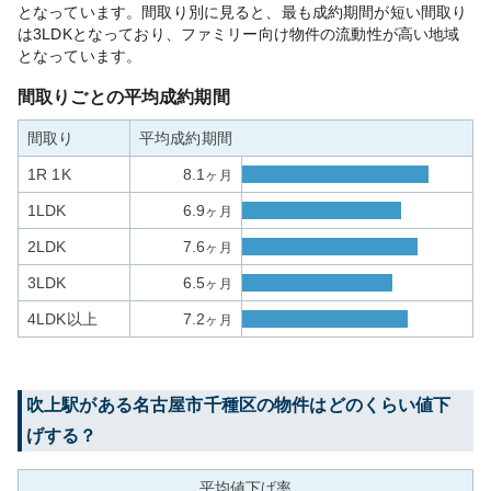
となっています。間取り別に見ると、最も成約期間が短い間取り
は3LDKとなっており、ファミリー向け物件の流動性が高い地域
となっています。
間取りごとの平均成約期間
間取り
平均成約期間
1R 1K
8.1
ヶ月
1LDK
6.9
ヶ月
2LDK
7.6
ヶ月
3LDK
6.5
ヶ月
4LDK以上
7.2
ヶ月
吹上
駅がある
名古屋市千種区
の物件はどのくらい値下
げする？
平均値下げ率