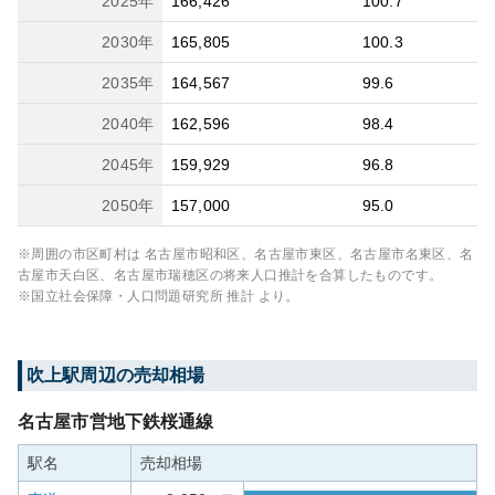
2025
年
166,426
100.7
2030
年
165,805
100.3
2035
年
164,567
99.6
2040
年
162,596
98.4
2045
年
159,929
96.8
2050
年
157,000
95.0
※周囲の市区町村は
名古屋市昭和区、名古屋市東区、名古屋市名東区、名
古屋市天白区、名古屋市瑞穂区
の将来人口推計を合算したものです。
※国立社会保障・人口問題研究所 推計 より。
吹上
駅周辺の売却相場
名古屋市営地下鉄桜通線
駅名
売却相場