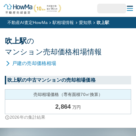
不動産AI査定HowMa
駅相場情報
愛知県
吹上駅
吹上
駅
の
マンション
売却価格相場情報
戸建
の売却価格相場
吹上
駅の中古マンションの売却相場価格
売却相場価格（専有面積70㎡換算）
2,864
万円
2026
年の集計結果