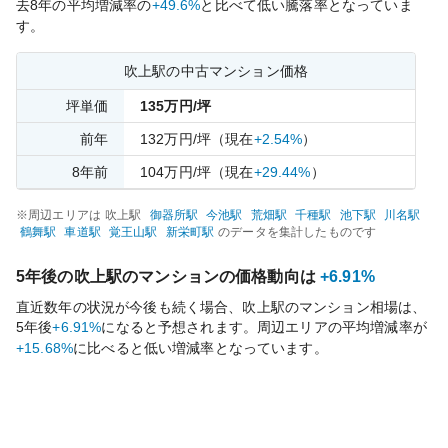
去
8
年の平均増減率の
+49.6%
と比べて
低い
騰落率となっていま
す。
吹上
駅の中古マンション価格
坪単価
135
万円/坪
前年
132
万円/坪
（現在
+2.54%
）
8
年前
104
万円/坪
（現在
+29.44%
）
※周辺エリアは
吹上
駅
御器所
駅
今池
駅
荒畑
駅
千種
駅
池下
駅
川名
駅
鶴舞
駅
車道
駅
覚王山
駅
新栄町
駅
のデータを集計したものです
5年後の
吹上
駅のマンションの価格動向は
+6.91%
直近数年の状況が今後も続く場合、
吹上
駅のマンション相場は、
5年後
+6.91%
になると予想されます。周辺エリアの平均増減率が
+15.68%
に比べると
低い
増減率となっています。