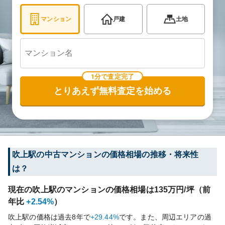
マンション
戸建
土地
1分で査定完了
とりあえず無料査定を始める
吹上
駅の中古マンションの価格相場の推移・将来性
は？
現在の
吹上
駅のマンションの価格相場は
135
万円/坪（前
年比
+2.54%
）
吹上
駅の価格は過去
8
年で
+29.44%
です。
また、周辺エリアの過