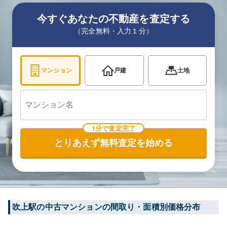
今すぐあなたの不動産を査定する
（完全無料・入力１分）
マンション
戸建
土地
1分で査定完了
とりあえず無料査定を始める
吹上
駅の中古マンションの間取り・面積別価格分布