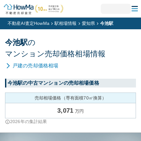
不動産AI査定HowMa
駅相場情報
愛知県
今池駅
今池
駅
の
マンション
売却価格相場情報
戸建
の売却価格相場
今池
駅の中古マンションの売却相場価格
売却相場価格（専有面積70㎡換算）
3,071
万円
2026
年の集計結果