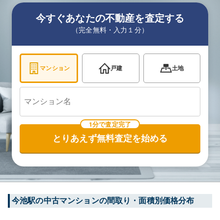
今すぐあなたの不動産を査定する
（完全無料・入力１分）
マンション
戸建
土地
1分で査定完了
とりあえず無料査定を始める
今池
駅の中古マンションの間取り・面積別価格分布