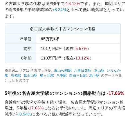
名古屋大学
駅の価格は過去
8
年で
-13.12%
です。
また、周辺エリア
の過去
8
年の平均増減率の
+8.24%
と比べて
低い
騰落率となってい
ます。
名古屋大学
駅の中古マンション価格
坪単価
95
万円/坪
前年
101
万円/坪
（現在
-5.57%
）
8
年前
110
万円/坪
（現在
-13.12%
）
※周辺エリアは
名古屋大学
駅
東山公園
駅
八事日赤
駅
本山
駅
いりなか
駅
川名
駅
覚王山
駅
星ヶ丘
駅
八事
駅
自由ヶ丘
駅
池下
駅
のデータを集
計したものです
5年後の
名古屋大学
駅のマンションの価格動向は
-17.66%
直近数年の状況が今後も続く場合、
名古屋大学
駅のマンション相
場は、5年後
-17.66%
になると予想されます。周辺エリアの平均増
減率が
+0.94%
に比べると
低い
増減率となっています。