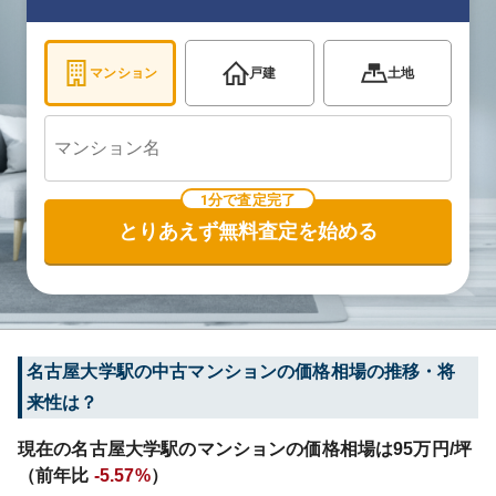
マンション
戸建
土地
1分で査定完了
とりあえず無料査定を始める
名古屋大学
駅の中古マンションの価格相場の推移・将
来性は？
現在の
名古屋大学
駅のマンションの価格相場は
95
万円/坪
（前年比
-5.57%
）