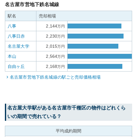
名古屋市営地下鉄名城線
駅名
売却相場
八事
2,144
万円
八事日赤
2,230
万円
名古屋大学
2,015
万円
本山
2,564
万円
自由ヶ丘
2,168
万円
名古屋市営地下鉄名城線
の駅ごと売却価格相場
名古屋大学
駅がある
名古屋市千種区
の物件はどれくら
いの期間で売れている？
平均成約期間