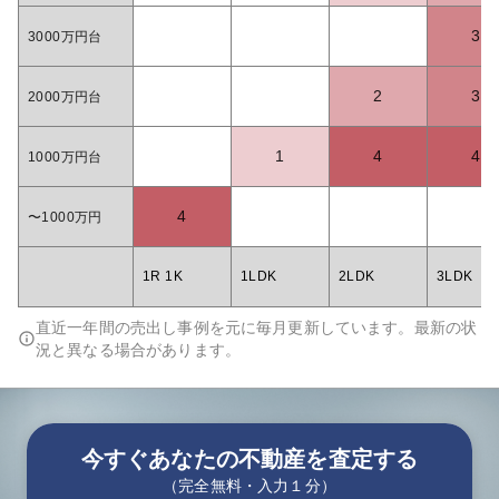
3
3000万円台
2
3
2000万円台
1
4
4
1000万円台
4
〜1000万円
1R 1K
1LDK
2LDK
3LDK
直近一年間の売出し事例を元に毎月更新しています。最新の状
況と異なる場合があります。
今すぐあなたの不動産を査定する
（完全無料・入力１分）