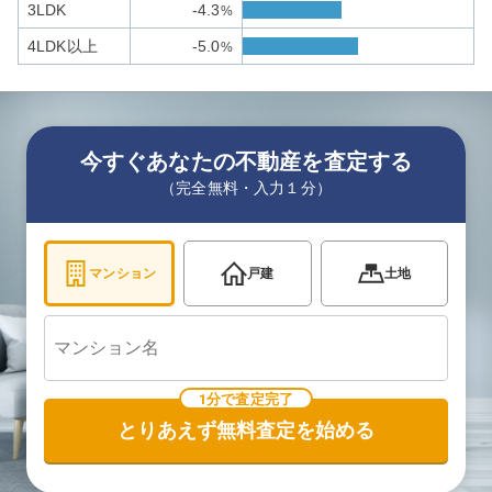
3LDK
-4.3
%
4LDK以上
-5.0
%
今すぐあなたの不動産を査定する
（完全無料・入力１分）
マンション
戸建
土地
1分で査定完了
とりあえず無料査定を始める