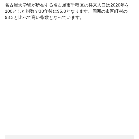
名古屋大学
駅が所在する
名古屋市千種区
の将来人口は
2020
年を
100とした指数で30年後に
95.0
となります。
周囲の市区町村の
93.3
と比べて
高い
指数となっています。