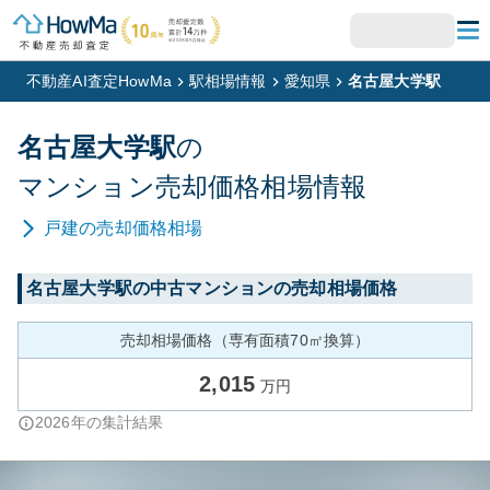
不動産AI査定HowMa
駅相場情報
愛知県
名古屋大学駅
名古屋大学
駅
の
マンション
売却価格相場情報
戸建
の売却価格相場
名古屋大学
駅の中古マンションの売却相場価格
売却相場価格（専有面積70㎡換算）
2,015
万円
2026
年の集計結果