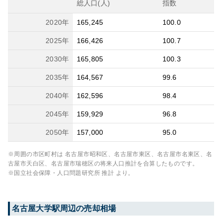
総人口(人)
指数
2020
年
165,245
100.0
2025
年
166,426
100.7
2030
年
165,805
100.3
2035
年
164,567
99.6
2040
年
162,596
98.4
2045
年
159,929
96.8
2050
年
157,000
95.0
※周囲の市区町村は
名古屋市昭和区、名古屋市東区、名古屋市名東区、名
古屋市天白区、名古屋市瑞穂区
の将来人口推計を合算したものです。
※国立社会保障・人口問題研究所 推計 より。
名古屋大学
駅周辺の売却相場