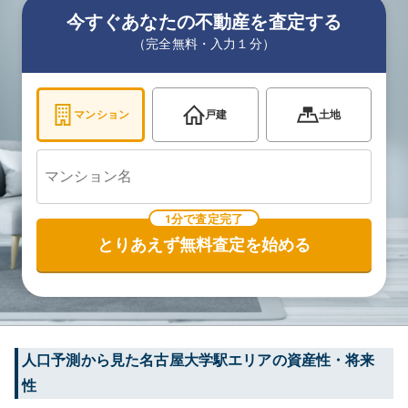
今すぐあなたの不動産を査定する
（完全無料・入力１分）
マンション
戸建
土地
1分で査定完了
とりあえず無料査定を始める
人口予測から見た
名古屋大学
駅エリアの資産性・将来
性