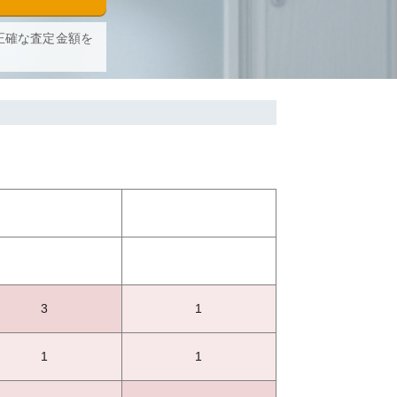
正確な査定金額を
3
1
1
1