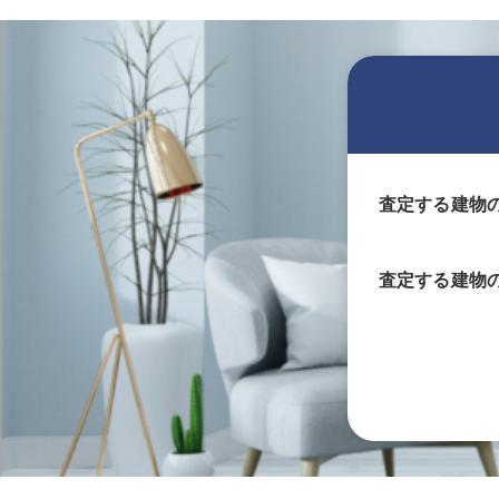
査定する建物
査定する
建物