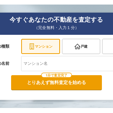
今すぐあなたの不動産を査定する
（完全無料・入力１分）
の種類
マンション
戸建
の
名前
1分で査定完了
とりあえず無料査定を始める