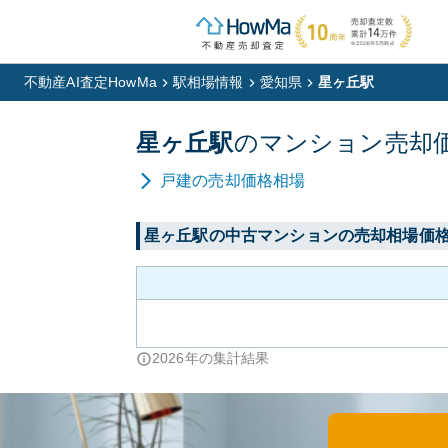
不動産AI査定HowMa
駅相場情報
愛知県
星ヶ丘駅
星ヶ丘
駅
の
マンション
売却
戸建
の売却価格相場
星ヶ丘
駅の中古マンションの売却相場価
2026
年の集計結果