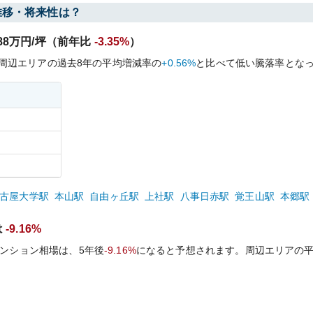
推移・将来性は？
88
万円/坪（前年比
-3.35%
）
周辺エリアの過去
8
年の平均増減率の
+0.56%
と比べて
低い
騰落率とな
古屋大学
駅
本山
駅
自由ヶ丘
駅
上社
駅
八事日赤
駅
覚王山
駅
本郷
駅
は
-9.16%
ンション相場は、5年後
-9.16%
になると予想されます。周辺エリアの