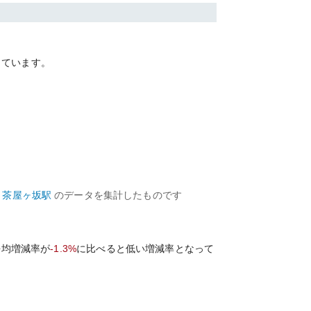
っています。
茶屋ヶ坂
駅
のデータを集計したものです
平均増減率が
-1.3%
に比べると
低い
増減率となって