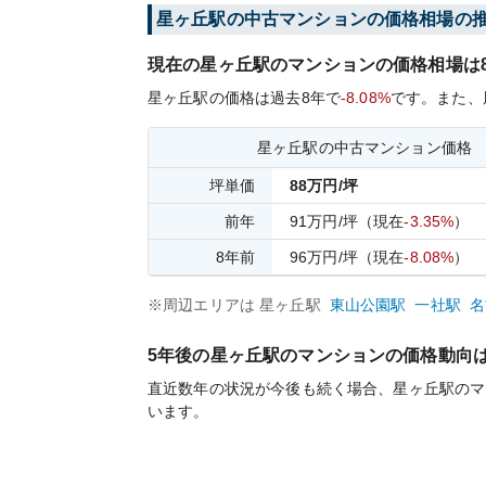
星ヶ丘
駅の中古マンションの価格相場の
現在の
星ヶ丘
駅のマンションの価格相場は
星ヶ丘
駅の価格は過去
8
年で
-8.08%
です。
また、
星ヶ丘
駅の中古マンション価格
坪単価
88
万円/坪
前年
91
万円/坪
（現在
-3.35%
）
8
年前
96
万円/坪
（現在
-8.08%
）
※周辺エリアは
星ヶ丘
駅
東山公園
駅
一社
駅
名
5年後の
星ヶ丘
駅のマンションの価格動向
直近数年の状況が今後も続く場合、
星ヶ丘
駅のマ
います。