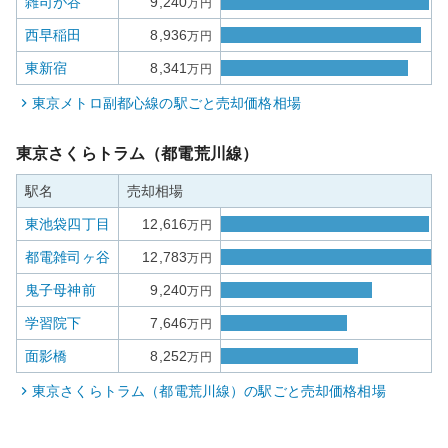
雑司が谷
9,240
万円
西早稲田
8,936
万円
東新宿
8,341
万円
東京メトロ副都心線
の駅ごと売却価格相場
東京さくらトラム（都電荒川線）
駅名
売却相場
東池袋四丁目
12,616
万円
都電雑司ヶ谷
12,783
万円
鬼子母神前
9,240
万円
学習院下
7,646
万円
面影橋
8,252
万円
東京さくらトラム（都電荒川線）
の駅ごと売却価格相場