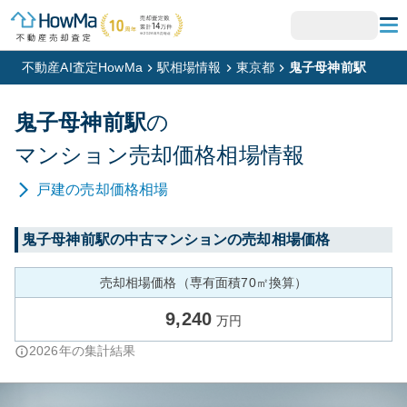
不動産AI査定HowMa
駅相場情報
東京都
鬼子母神前駅
鬼子母神前
駅
の
マンション
売却価格相場情報
戸建
の売却価格相場
鬼子母神前
駅の中古マンションの売却相場価格
売却相場価格（専有面積70㎡換算）
9,240
万円
2026
年の集計結果