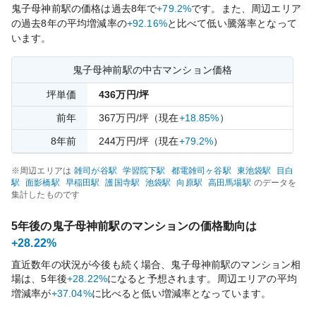
鬼子母神前
駅の価格は過去
8
年で
+79.2%
です。
また、周辺エリア
の過去
8
年の平均増減率の
+92.16%
と比べて
低い
騰落率となって
います。
鬼子母神前
駅の中古マンション価格
坪単価
436
万円/坪
前年
367
万円/坪
（現在
+18.85%
）
8
年前
244
万円/坪
（現在
+79.2%
）
※周辺エリアは
雑司が谷
駅
学習院下
駅
都電雑司ヶ谷
駅
東池袋
駅
目白
駅
面影橋
駅
早稲田
駅
護国寺
駅
池袋
駅
向原
駅
高田馬場
駅
のデータを
集計したものです
5年後の
鬼子母神前
駅のマンションの価格動向は
+28.22%
直近数年の状況が今後も続く場合、
鬼子母神前
駅のマンション相
場は、5年後
+28.22%
になると予想されます。周辺エリアの平均
増減率が
+37.04%
に比べると
低い
増減率となっています。