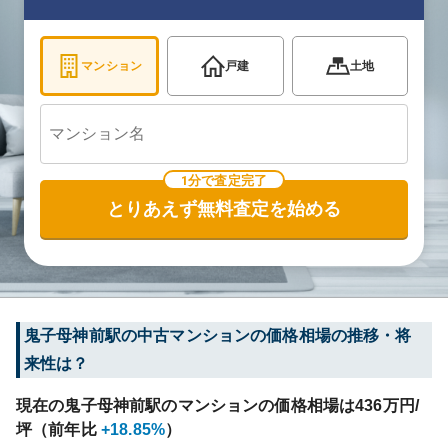
マンション
戸建
土地
1分で査定完了
とりあえず無料査定を始める
鬼子母神前
駅の中古マンションの価格相場の推移・将
来性は？
現在の
鬼子母神前
駅のマンションの価格相場は
436
万円/
坪（前年比
+18.85%
）