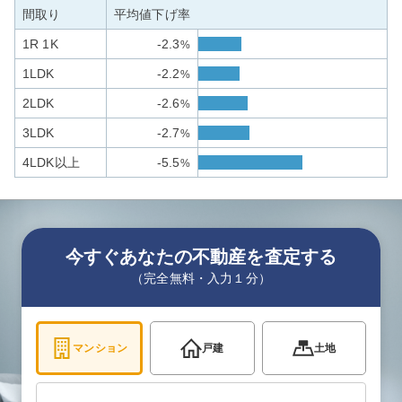
間取り
平均値下げ率
1R 1K
-2.3
%
1LDK
-2.2
%
2LDK
-2.6
%
3LDK
-2.7
%
4LDK以上
-5.5
%
今すぐあなたの不動産を査定する
（完全無料・入力１分）
マンション
戸建
土地