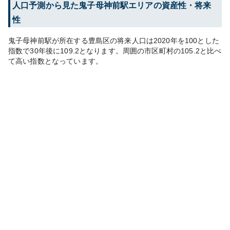
人口予測から見た
鬼子母神前
駅エリアの資産性・将来
性
鬼子母神前
駅が所在する
豊島区
の将来人口は
2020
年を100とした
指数で30年後に
109.2
となります。
周囲の市区町村の
105.2
と比べ
て
高い
指数となっています。