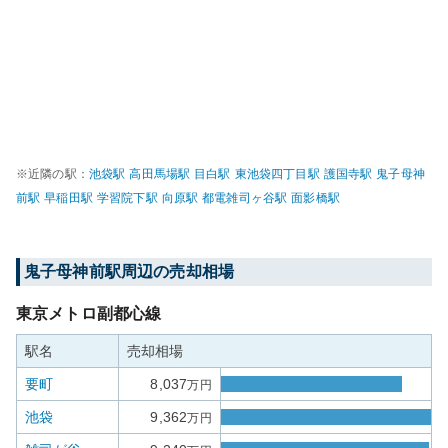
※近隣の駅：
池袋
駅
高田馬場
駅
目白
駅
東池袋四丁目
駅
護国寺
駅
鬼子母神
前
駅
早稲田
駅
学習院下
駅
向原
駅
都電雑司ヶ谷
駅
面影橋
駅
鬼子母神前
駅周辺の売却相場
東京メトロ副都心線
駅名
売却相場
要町
8,037
万円
池袋
9,362
万円