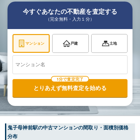
今すぐあなたの不動産を査定する
（完全無料・入力１分）
マンション
戸建
土地
1分で査定完了
とりあえず無料査定を始める
鬼子母神前
駅の中古マンションの間取り・面積別価格
分布