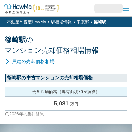
不動産AI査定HowMa
駅相場情報
東京都
篠崎駅
篠崎
駅
の
マンション
売却価格相場情報
戸建
の売却価格相場
篠崎
駅の中古マンションの売却相場価格
売却相場価格（専有面積70㎡換算）
5,031
万円
2026
年の集計結果