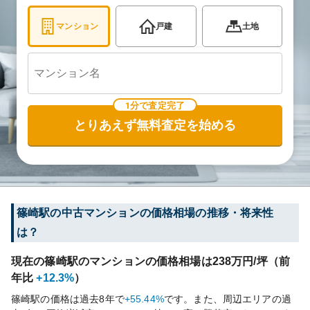
マンション
戸建
土地
1分で査定完了
とりあえず無料査定を始める
篠崎
駅の中古マンションの価格相場の推移・将来性
は？
現在の
篠崎
駅のマンションの価格相場は
238
万円/坪（前
年比
+12.3%
）
篠崎
駅の価格は過去
8
年で
+55.44%
です。
また、周辺エリアの過