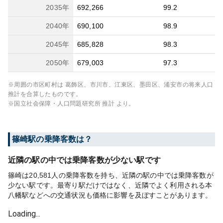
2035
年
692,266
99.2
2040
年
690,100
98.9
2045
年
685,828
98.3
2050
年
679,003
97.3
※周囲の市区町村は
葛飾区、市川市、江東区、墨田区、浦安市
の将来人口
推計を合算したものです。
※国立社会保障・人口問題研究所 推計 より。
篠崎
駅の乗降客数は？
近隣の駅の中では乗降客数が少ない駅です
篠崎は20,581人の乗降客数を持ち、近隣の駅の中では乗降客数が
少ない駅です。最寄り駅だけではなく、近隣でよく利用される本
八幡駅などへの交通状況も価格に影響を及ぼすことがあります。
Loading...