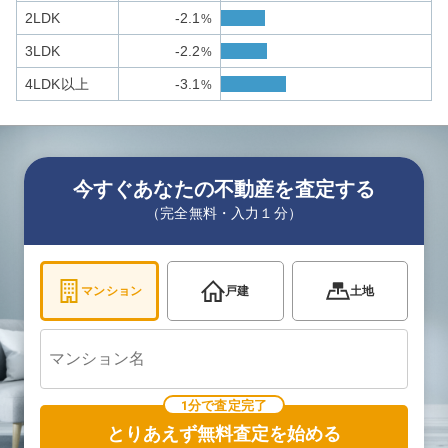
2LDK
-2.1
%
3LDK
-2.2
%
4LDK以上
-3.1
%
今すぐあなたの不動産を査定する
（完全無料・入力１分）
マンション
戸建
土地
1分で査定完了
とりあえず無料査定を始める