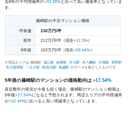
去
8
年の平均増減率の
+33.28%
と比べて
高い
騰落率となっていま
す。
篠崎
駅の中古マンション価格
坪単価
238
万円/坪
前年
212
万円/坪
（現在
+12.3%
）
8
年前
153
万円/坪
（現在
+55.44%
）
※周辺エリアは
篠崎
駅
瑞江
駅
妙典
駅
市川
駅
本八幡
駅
行徳
駅
菅野
駅
市川真間
駅
一之江
駅
国府台
駅
鬼越
駅
のデータを集計したものです
5年後の
篠崎
駅のマンションの価格動向は
+17.54%
直近数年の状況が今後も続く場合、
篠崎
駅のマンション相場は、
5年後
+17.54%
になると予想されます。周辺エリアの平均増減率
が
+10.44%
に比べると
高い
増減率となっています。