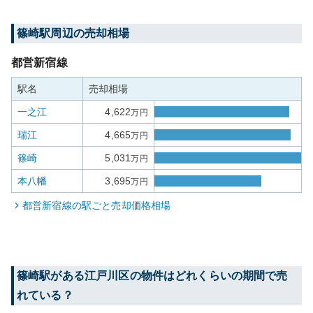
篠崎
駅周辺の売却相場
都営新宿線
駅名
売却相場
一之江
4,622
万円
瑞江
4,665
万円
篠崎
5,031
万円
本八幡
3,695
万円
都営新宿線
の駅ごと売却価格相場
篠崎
駅がある
江戸川区
の物件はどれくらいの期間で売
れている？