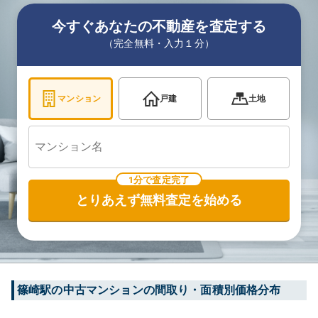
今すぐあなたの不動産を査定する
（完全無料・入力１分）
マンション
戸建
土地
1分で査定完了
とりあえず無料査定を始める
篠崎
駅の中古マンションの間取り・面積別価格分布