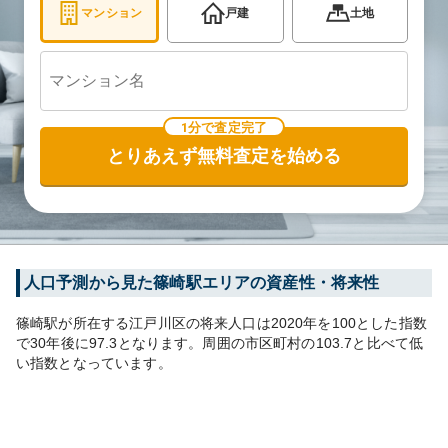
マンション
戸建
土地
1分で査定完了
とりあえず無料査定を始める
人口予測から見た
篠崎
駅エリアの資産性・将来性
篠崎
駅が所在する
江戸川区
の将来人口は
2020
年を100とした指数
で30年後に
97.3
となります。
周囲の市区町村の
103.7
と比べて
低
い
指数となっています。