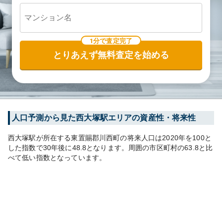
1分で査定完了
とりあえず無料査定を始める
人口予測から見た
西大塚
駅エリアの資産性・将来性
西大塚
駅が所在する
東置賜郡川西町
の将来人口は
2020
年を100と
した指数で30年後に
48.8
となります。
周囲の市区町村の
63.8
と比
べて
低い
指数となっています。