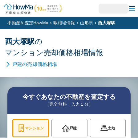
不動産AI査定HowMa
駅相場情報
山形県
西大塚駅
西大塚
駅
の
マンション
売却価格相場情報
戸建
の売却価格相場
今すぐあなたの不動産を査定する
（完全無料・入力１分）
マンション
戸建
土地