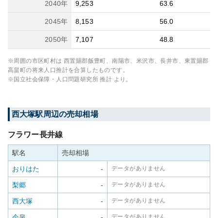
2040
年
9,253
63.6
2045
年
8,153
56.0
2050
年
7,107
48.8
※周囲の市区町村は
西置賜郡飯豊町、南陽市、米沢市、長井市、東置賜郡
高畠町
の将来人口推計を合算したものです。
※国立社会保障・人口問題研究所 推計 より。
西大塚
駅周辺の売却相場
フラワー長井線
駅名
売却相場
おりはた
-
データがありません
梨郷
-
データがありません
西大塚
-
データがありません
今泉
-
データがありません