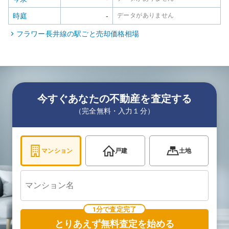
時庭
-
データがありません
フラワー長井線
の駅ごと売却価格相場
今すぐあなたの不動産を査定する
（完全無料・入力１分）
マンション
戸建
土地
1分で査定完了
とりあえず無料査定を始める