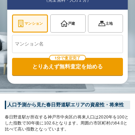
（完全無料・入力１分）
マンション
戸建
土地
1分で査定完了
とりあえず無料査定を始める
人口予測から見た
春日野道
駅エリアの資産性・将来性
春日野道
駅が所在する
神戸市中央区
の将来人口は
2020
年を100と
した指数で30年後に
102.6
となります。
周囲の市区町村の
84.0
と
比べて
高い
指数となっています。