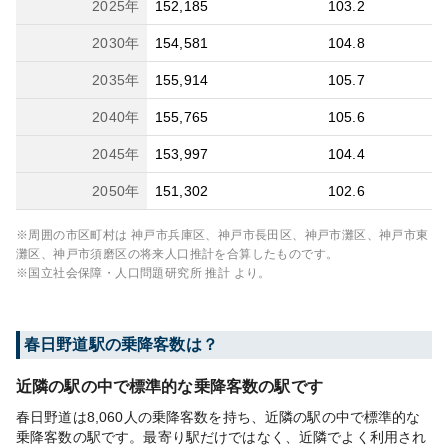
2025
年
152,185
103.2
2030
年
154,581
104.8
2035
年
155,914
105.7
2040
年
155,765
105.6
2045
年
153,997
104.4
2050
年
151,302
102.6
※周囲の市区町村は
神戸市兵庫区、神戸市長田区、神戸市灘区、神戸市東
灘区、神戸市須磨区
の将来人口推計を合算したものです。
※国立社会保障・人口問題研究所 推計 より。
春日野道
駅の乗降客数は？
近隣の駅の中で標準的な乗降客数の駅です
春日野道は8,060人の乗降客数を持ち、近隣の駅の中で標準的な
乗降客数の駅です。最寄り駅だけではなく、近隣でよく利用され