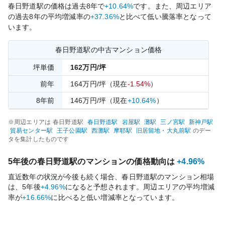
春日野道
駅の価格は過去
8
年で
+10.64%
です。
また、周辺エリア
の過去
8
年の平均増減率の
+37.36%
と比べて
低い
騰落率となって
います。
春日野道
駅の中古マンション価格
坪単価
162
万円/坪
前年
164
万円/坪
（現在
-1.54%
）
8
年前
146
万円/坪
（現在
+10.64%
）
※周辺エリアは
春日野道
駅
春日野道
駅
岩屋
駅
灘
駅
三ノ宮
駅
新神戸
駅
貿易センター
駅
王子公園
駅
西灘
駅
摩耶
駅
旧居留地・大丸前
駅
のデー
タを集計したものです
5年後の
春日野道
駅のマンションの価格動向は
+4.96%
直近数年の状況が今後も続く場合、
春日野道
駅のマンション相場
は、5年後
+4.96%
になると予想されます。周辺エリアの平均増減
率が
+16.66%
に比べると
低い
増減率となっています。