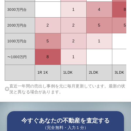
1
4
8
3000万円台
2
2
5
5
2000万円台
5
2
1
1000万円台
8
1
〜1000万円
1R 1K
1LDK
2LDK
3LDK
直近一年間の売出し事例を元に毎月更新しています。最新の状
況と異なる場合があります。
今すぐあなたの不動産を査定する
（完全無料・入力１分）