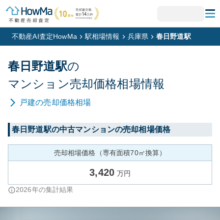
不動産AI査定HowMa
駅相場情報
兵庫県
春日野道駅
春日野道
駅
の
マンション
売却価格相場情報
戸建
の売却価格相場
春日野道
駅の中古マンションの売却相場価格
売却相場価格（専有面積70㎡換算）
3,420
万円
2026
年の集計結果