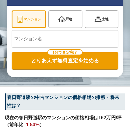
マンション
戸建
土地
1分で査定完了
とりあえず無料査定を始める
春日野道
駅の中古マンションの価格相場の推移・将来
性は？
現在の
春日野道
駅のマンションの価格相場は
162
万円/坪
（前年比
-1.54%
）