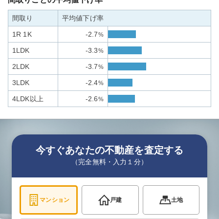
間取り
平均値下げ率
1R 1K
-2.7
%
1LDK
-3.3
%
2LDK
-3.7
%
3LDK
-2.4
%
4LDK以上
-2.6
%
今すぐあなたの不動産を査定する
（完全無料・入力１分）
マンション
戸建
土地