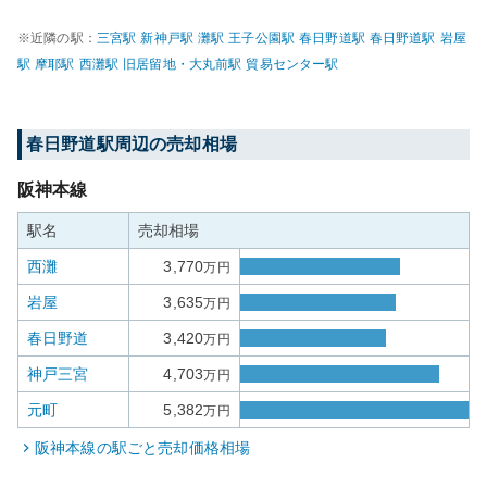
※近隣の駅：
三宮
駅
新神戸
駅
灘
駅
王子公園
駅
春日野道
駅
春日野道
駅
岩屋
駅
摩耶
駅
西灘
駅
旧居留地・大丸前
駅
貿易センター
駅
春日野道
駅周辺の売却相場
阪神本線
駅名
売却相場
西灘
3,770
万円
岩屋
3,635
万円
春日野道
3,420
万円
神戸三宮
4,703
万円
元町
5,382
万円
阪神本線
の駅ごと売却価格相場