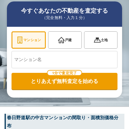
今すぐあなたの不動産を査定する
（完全無料・入力１分）
マンション
戸建
土地
1分で査定完了
とりあえず無料査定を始める
春日野道
駅の中古マンションの間取り・面積別価格分
布