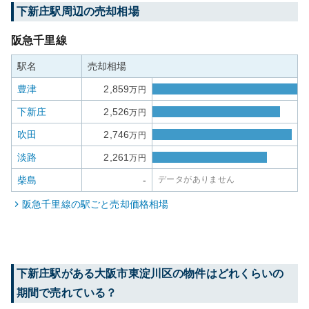
下新庄
駅周辺の売却相場
阪急千里線
駅名
売却相場
豊津
2,859
万円
下新庄
2,526
万円
吹田
2,746
万円
淡路
2,261
万円
柴島
-
データがありません
阪急千里線
の駅ごと売却価格相場
下新庄
駅がある
大阪市東淀川区
の物件はどれくらいの
期間で売れている？