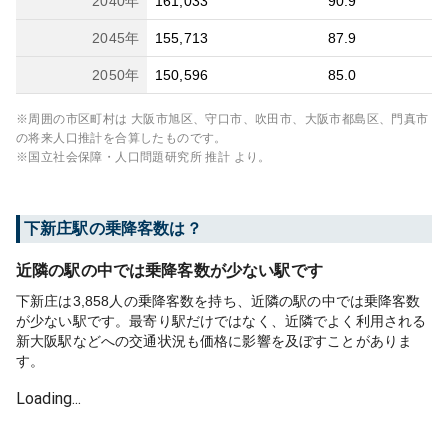
2040
年
161,033
90.9
2045
年
155,713
87.9
2050
年
150,596
85.0
※周囲の市区町村は
大阪市旭区、守口市、吹田市、大阪市都島区、門真市
の将来人口推計を合算したものです。
※国立社会保障・人口問題研究所 推計 より。
下新庄
駅の乗降客数は？
近隣の駅の中では乗降客数が少ない駅です
下新庄は3,858人の乗降客数を持ち、近隣の駅の中では乗降客数
が少ない駅です。最寄り駅だけではなく、近隣でよく利用される
新大阪駅などへの交通状況も価格に影響を及ぼすことがありま
す。
Loading...