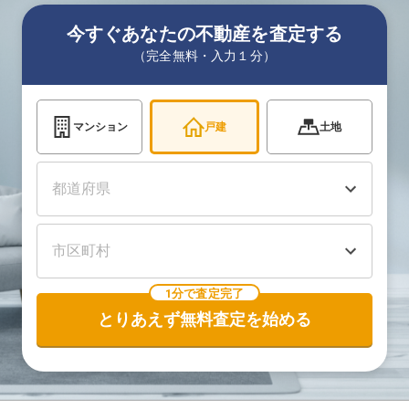
今すぐあなたの不動産を査定する
（完全無料・入力１分）
マンション
戸建
土地
1分で査定完了
とりあえず無料査定を始める