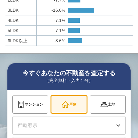
2LDK
-7.7
%
3LDK
-16.0
%
4LDK
-7.1
%
5LDK
-7.1
%
6LDK以上
-8.6
%
今すぐあなたの不動産を査定する
（完全無料・入力１分）
マンション
戸建
土地