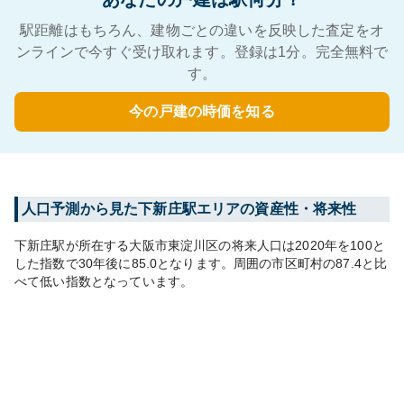
駅距離はもちろん、建物ごとの違いを反映した査定をオ
ンラインで今すぐ受け取れます。登録は1分。完全無料で
す。
今の戸建の時価を知る
人口予測から見た
下新庄
駅エリアの資産性・将来性
下新庄
駅が所在する
大阪市東淀川区
の将来人口は
2020
年を100と
した指数で30年後に
85.0
となります。
周囲の市区町村の
87.4
と比
べて
低い
指数となっています。