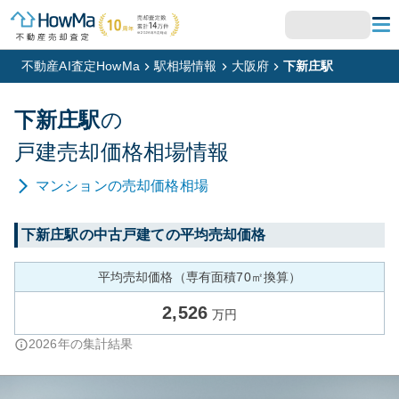
不動産AI査定HowMa
駅相場情報
大阪府
下新庄駅
下新庄
駅
の
戸建
売却価格相場情報
マンション
の売却価格相場
下新庄
駅の中古戸建ての平均売却価格
平均売却価格（専有面積70㎡換算）
2,526
万円
2026
年の集計結果