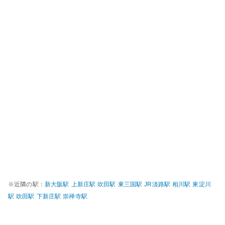
※近隣の駅：
新大阪
駅
上新庄
駅
吹田
駅
東三国
駅
JR淡路
駅
相川
駅
東淀川
駅
吹田
駅
下新庄
駅
崇禅寺
駅