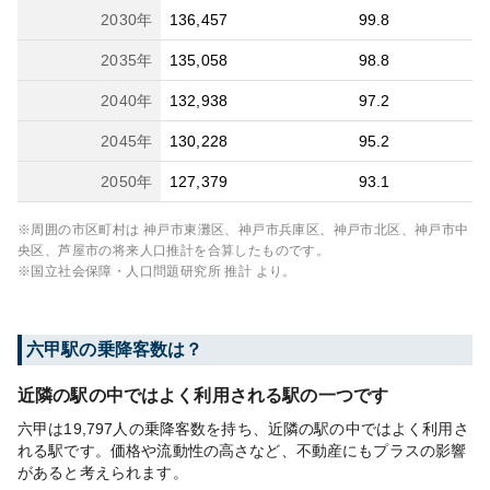
2030
年
136,457
99.8
2035
年
135,058
98.8
2040
年
132,938
97.2
2045
年
130,228
95.2
2050
年
127,379
93.1
※周囲の市区町村は
神戸市東灘区、神戸市兵庫区、神戸市北区、神戸市中
央区、芦屋市
の将来人口推計を合算したものです。
※国立社会保障・人口問題研究所 推計 より。
六甲
駅の乗降客数は？
近隣の駅の中ではよく利用される駅の一つです
六甲は19,797人の乗降客数を持ち、近隣の駅の中ではよく利用さ
れる駅です。価格や流動性の高さなど、不動産にもプラスの影響
があると考えられます。