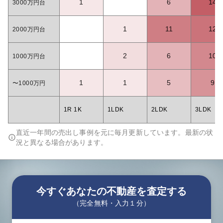
1
6
14
3000万円台
1
11
12
2000万円台
2
6
10
1000万円台
1
1
5
9
〜1000万円
1R 1K
1LDK
2LDK
3LDK
直近一年間の売出し事例を元に毎月更新しています。最新の状
況と異なる場合があります。
今すぐあなたの不動産を査定する
（完全無料・入力１分）