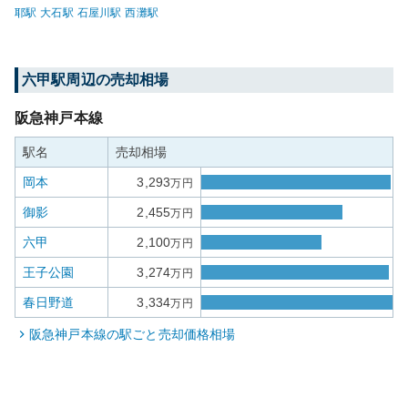
耶
駅
大石
駅
石屋川
駅
西灘
駅
六甲
駅周辺の売却相場
阪急神戸本線
駅名
売却相場
岡本
3,293
万円
御影
2,455
万円
六甲
2,100
万円
王子公園
3,274
万円
春日野道
3,334
万円
阪急神戸本線
の駅ごと売却価格相場