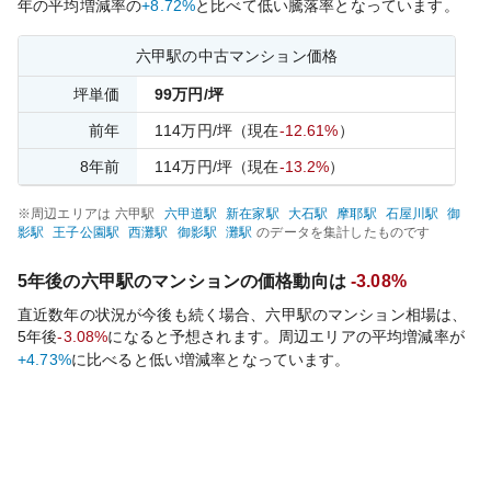
年の平均増減率の
+8.72%
と比べて
低い
騰落率となっています。
六甲
駅の中古マンション価格
坪単価
99
万円/坪
前年
114
万円/坪
（現在
-12.61%
）
8
年前
114
万円/坪
（現在
-13.2%
）
※周辺エリアは
六甲
駅
六甲道
駅
新在家
駅
大石
駅
摩耶
駅
石屋川
駅
御
影
駅
王子公園
駅
西灘
駅
御影
駅
灘
駅
のデータを集計したものです
5年後の
六甲
駅のマンションの価格動向は
-3.08%
直近数年の状況が今後も続く場合、
六甲
駅のマンション相場は、
5年後
-3.08%
になると予想されます。周辺エリアの平均増減率が
+4.73%
に比べると
低い
増減率となっています。