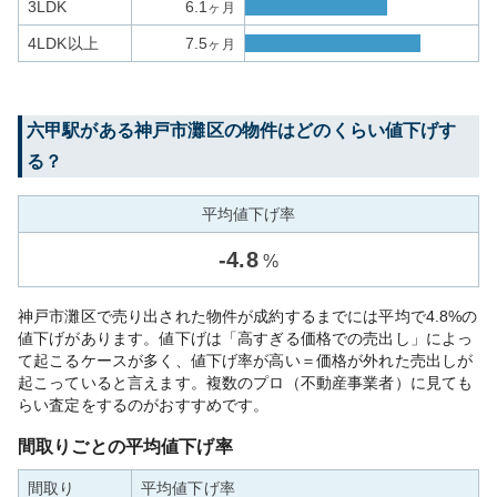
3LDK
6.1
ヶ月
4LDK以上
7.5
ヶ月
六甲
駅がある
神戸市灘区
の物件はどのくらい値下げす
る？
平均値下げ率
-
4.8
%
神戸市灘区で売り出された物件が成約するまでには平均で4.8%の
値下げがあります。値下げは「高すぎる価格での売出し」によっ
て起こるケースが多く、値下げ率が高い＝価格が外れた売出しが
起こっていると言えます。複数のプロ（不動産事業者）に見ても
らい査定をするのがおすすめです。
間取りごとの平均値下げ率
間取り
平均値下げ率