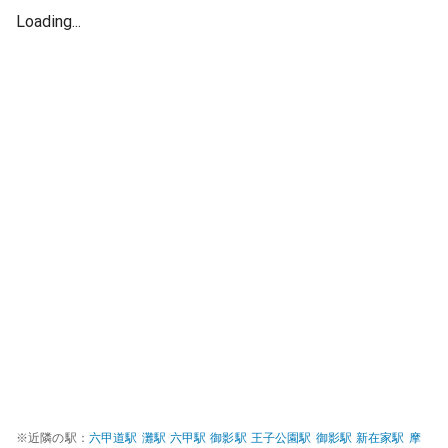
Loading...
※近隣の駅：
六甲道
駅
灘
駅
六甲
駅
御影
駅
王子公園
駅
御影
駅
新在家
駅
摩