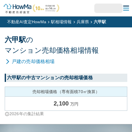
不動産AI査定HowMa
駅相場情報
兵庫県
六甲駅
六甲
駅
の
マンション
売却価格相場情報
戸建
の売却価格相場
六甲
駅の中古マンションの売却相場価格
売却相場価格（専有面積70㎡換算）
2,100
万円
2026
年の集計結果