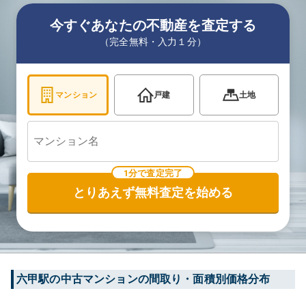
今すぐあなたの不動産を査定する
（完全無料・入力１分）
マンション
戸建
土地
1分で査定完了
とりあえず無料査定を始める
六甲
駅の中古マンションの間取り・面積別価格分布