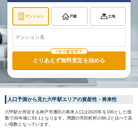
マンション
戸建
土地
1分で査定完了
とりあえず無料査定を始める
人口予測から見た
六甲
駅エリアの資産性・将来性
六甲
駅が所在する
神戸市灘区
の将来人口は
2020
年を100とした指
数で30年後に
93.1
となります。
周囲の市区町村の
86.2
と比べて
高
い
指数となっています。