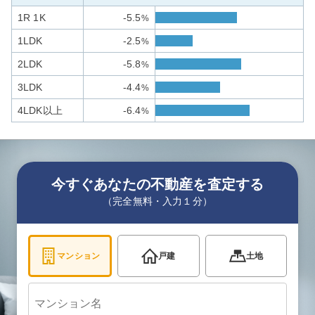
1R 1K
-5.5
%
1LDK
-2.5
%
2LDK
-5.8
%
3LDK
-4.4
%
4LDK以上
-6.4
%
今すぐあなたの不動産を査定する
（完全無料・入力１分）
マンション
戸建
土地