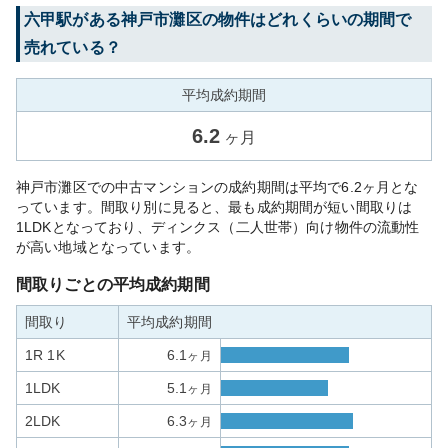
六甲
駅がある
神戸市灘区
の物件はどれくらいの期間で
売れている？
平均成約期間
6.2
ヶ月
神戸市灘区での中古マンションの成約期間は平均で6.2ヶ月とな
っています。間取り別に見ると、最も成約期間が短い間取りは
1LDKとなっており、ディンクス（二人世帯）向け物件の流動性
が高い地域となっています。
間取りごとの平均成約期間
間取り
平均成約期間
1R 1K
6.1
ヶ月
1LDK
5.1
ヶ月
2LDK
6.3
ヶ月