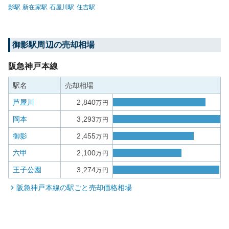
影
駅
新在家
駅
石屋川
駅
住吉
駅
御影
駅周辺の売却相場
阪急神戸本線
駅名
売却相場
芦屋川
2,840
万円
岡本
3,293
万円
御影
2,455
万円
六甲
2,100
万円
王子公園
3,274
万円
阪急神戸本線
の駅ごと売却価格相場