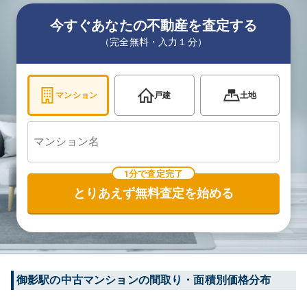
今すぐあなたの不動産を査定する
（完全無料・入力１分）
マンション
戸建
土地
1分で査定完了
とりあえず無料査定を始める
御影
駅の中古マンションの間取り・面積別価格分布