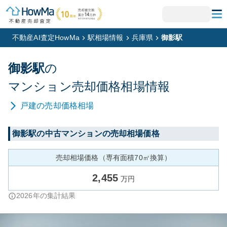
不動産AI査定HowMa
駅相場情報
兵庫県
御影駅
御影
駅
の
マンション
売却価格相場情報
戸建
の売却価格相場
御影
駅の中古マンションの売却相場価格
売却相場価格（専有面積70㎡換算）
2,455
万円
2026
年の集計結果