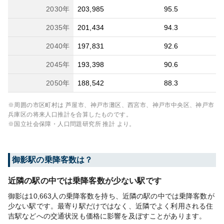
2030
年
203,985
95.5
2035
年
201,434
94.3
2040
年
197,831
92.6
2045
年
193,398
90.6
2050
年
188,542
88.3
※周囲の市区町村は
芦屋市、神戸市灘区、西宮市、神戸市中央区、神戸市
兵庫区
の将来人口推計を合算したものです。
※国立社会保障・人口問題研究所 推計 より。
御影
駅の乗降客数は？
近隣の駅の中では乗降客数が少ない駅です
御影は10,663人の乗降客数を持ち、近隣の駅の中では乗降客数が
少ない駅です。最寄り駅だけではなく、近隣でよく利用される住
吉駅などへの交通状況も価格に影響を及ぼすことがあります。