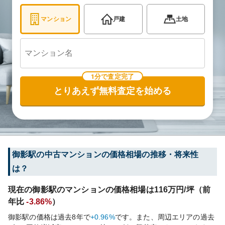
マンション
戸建
土地
1分で査定完了
とりあえず無料査定を始める
御影
駅の中古マンションの価格相場の推移・将来性
は？
現在の
御影
駅のマンションの価格相場は
116
万円/坪（前
年比
-3.86%
）
御影
駅の価格は過去
8
年で
+0.96%
です。
また、周辺エリアの過去