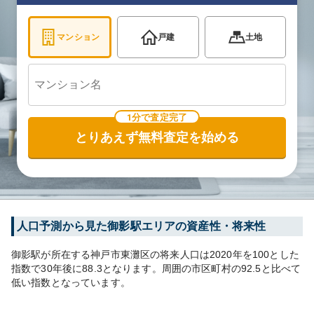
マンション
戸建
土地
1分で査定完了
とりあえず無料査定を始める
人口予測から見た
御影
駅エリアの資産性・将来性
御影
駅が所在する
神戸市東灘区
の将来人口は
2020
年を100とした
指数で30年後に
88.3
となります。
周囲の市区町村の
92.5
と比べて
低い
指数となっています。