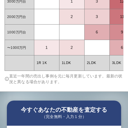
1
3
12
3000万円台
2
3
11
2000万円台
6
9
1000万円台
1
2
6
〜1000万円
1R 1K
1LDK
2LDK
3LDK
直近一年間の売出し事例を元に毎月更新しています。最新の状
況と異なる場合があります。
今すぐあなたの不動産を査定する
（完全無料・入力１分）