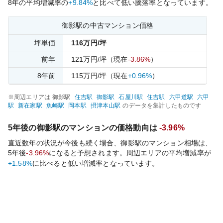
8
年の平均増減率の
+9.84%
と比べて
低い
騰落率となっています。
御影
駅の中古マンション価格
坪単価
116
万円/坪
前年
121
万円/坪
（現在
-3.86%
）
8
年前
115
万円/坪
（現在
+0.96%
）
※周辺エリアは
御影
駅
住吉
駅
御影
駅
石屋川
駅
住吉
駅
六甲道
駅
六甲
駅
新在家
駅
魚崎
駅
岡本
駅
摂津本山
駅
のデータを集計したものです
5年後の
御影
駅のマンションの価格動向は
-3.96%
直近数年の状況が今後も続く場合、
御影
駅のマンション相場は、
5年後
-3.96%
になると予想されます。周辺エリアの平均増減率が
+1.58%
に比べると
低い
増減率となっています。