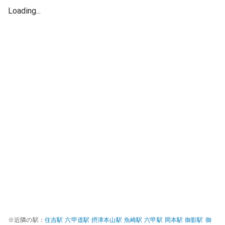
Loading...
※近隣の駅：
住吉
駅
六甲道
駅
摂津本山
駅
魚崎
駅
六甲
駅
岡本
駅
御影
駅
御