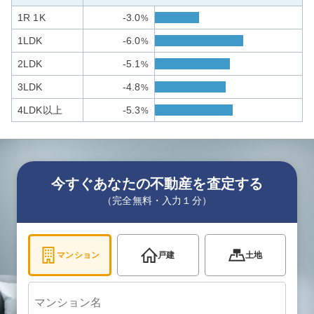
1R 1K
-3.0
%
1LDK
-6.0
%
2LDK
-5.1
%
3LDK
-4.8
%
4LDK以上
-5.3
%
今すぐあなたの不動産を査定する
（完全無料・入力１分）
マンション
戸建
土地