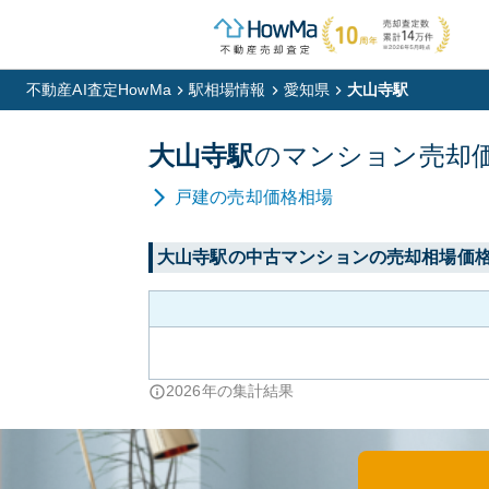
不動産AI査定HowMa
駅相場情報
愛知県
大山寺駅
大山寺
駅
の
マンション
売却
戸建
の売却価格相場
大山寺
駅の中古マンションの売却相場価
2026
年の集計結果