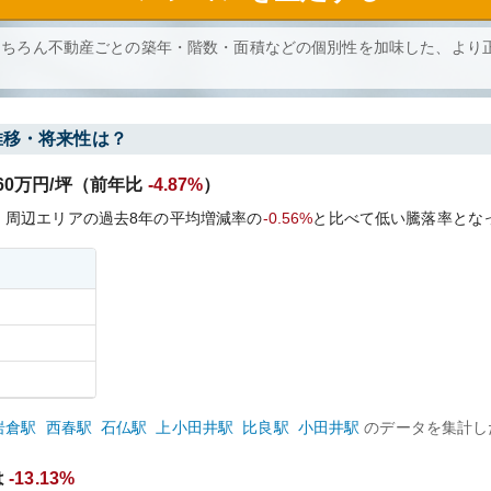
もちろん不動産ごとの築年・階数・面積などの個別性を加味した、より
推移・将来性は？
60
万円/坪（前年比
-4.87%
）
、周辺エリアの過去
8
年の平均増減率の
-0.56%
と比べて
低い
騰落率とな
岩倉
駅
西春
駅
石仏
駅
上小田井
駅
比良
駅
小田井
駅
のデータを集計し
は
-13.13%