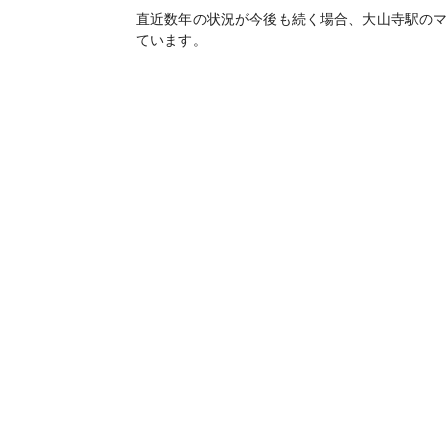
直近数年の状況が今後も続く場合、
大山寺
駅のマ
ています。