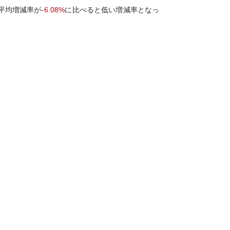
平均増減率が
-6.08%
に比べると
低い
増減率となっ