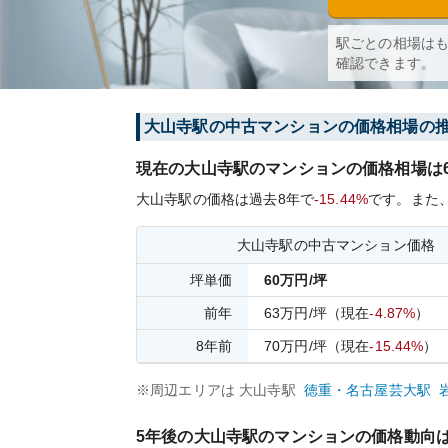
駅ごとの相場は
確認できます。
大山寺
駅の中古マンションの価格相場の
現在の
大山寺
駅のマンションの価格相場は
大山寺
駅の価格は過去
8
年で
-15.44%
です。
また
大山寺
駅の中古マンション価格
坪単価
60
万円/坪
前年
63
万円/坪
（現在
-4.87%
）
8
年前
70
万円/坪
（現在
-15.44%
）
※周辺エリアは
大山寺
駅
徳重・名古屋芸大
駅
5年後の
大山寺
駅のマンションの価格動向