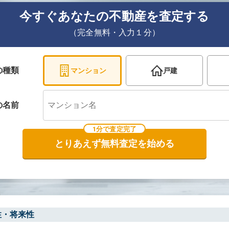
今すぐあなたの不動産を査定する
（完全無料・入力１分）
の種類
マンション
戸建
の
名前
1分で査定完了
とりあえず無料査定を始める
性・将来性