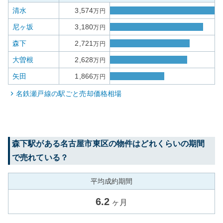
清水
3,574
万円
尼ヶ坂
3,180
万円
森下
2,721
万円
大曽根
2,628
万円
矢田
1,866
万円
名鉄瀬戸線
の駅ごと売却価格相場
森下
駅がある
名古屋市東区
の物件はどれくらいの期間
で売れている？
平均成約期間
6.2
ヶ月