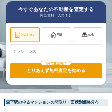
今すぐあなたの不動産を査定する
（完全無料・入力１分）
マンション
戸建
土地
1分で査定完了
とりあえず無料査定を始める
森下
駅の中古マンションの間取り・面積別価格分布