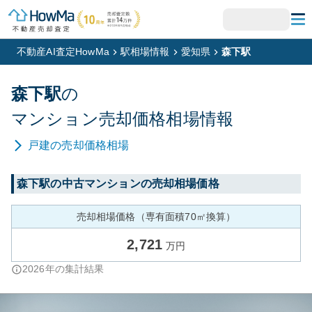
不動産AI査定HowMa
駅相場情報
愛知県
森下駅
森下
駅
の
マンション
売却価格相場情報
戸建
の売却価格相場
森下
駅の中古マンションの売却相場価格
売却相場価格（専有面積70㎡換算）
2,721
万円
2026
年の集計結果