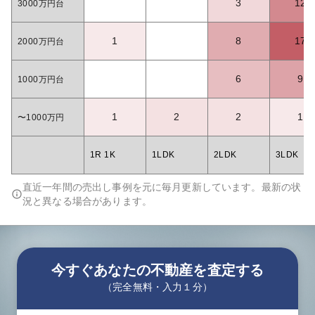
3
12
3000万円台
1
8
17
2000万円台
6
9
1000万円台
1
2
2
1
〜1000万円
1R 1K
1LDK
2LDK
3LDK
直近一年間の売出し事例を元に毎月更新しています。最新の状
況と異なる場合があります。
今すぐあなたの不動産を査定する
（完全無料・入力１分）