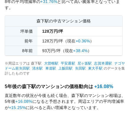
8
年の平均増減率の
+31.76%
と比べて
高い
騰落率となっていま
す。
森下
駅の中古マンション価格
坪単価
128
万円/坪
前年
128
万円/坪
（現在
+0.36%
）
8
年前
93
万円/坪
（現在
+38.4%
）
※周辺エリアは
森下
駅
大曽根
駅
平安通
駅
尼ヶ坂
駅
志賀本通
駅
ナゴヤ
ドーム前矢田
駅
清水
駅
車道
駅
上飯田
駅
矢田
駅
東大手
駅
のデータを集
計したものです
5年後の
森下
駅のマンションの価格動向は
+16.08%
直近数年の状況が今後も続く場合、
森下
駅のマンション相場は、
5年後
+16.08%
になると予想されます。周辺エリアの平均増減率
が
+15.25%
に比べると
高い
増減率となっています。