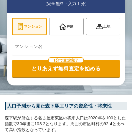
（完全無料・入力１分）
マンション
戸建
土地
1分で査定完了
とりあえず無料査定を始める
人口予測から見た
森下
駅エリアの資産性・将来性
森下
駅が所在する
名古屋市東区
の将来人口は
2020
年を100とした
指数で30年後に
103.2
となります。
周囲の市区町村の
92.4
と比べ
て
高い
指数となっています。