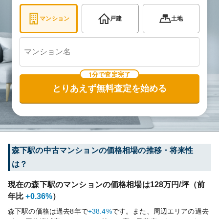
マンション
戸建
土地
1分で査定完了
とりあえず無料査定を始める
森下
駅の中古マンションの価格相場の推移・将来性
は？
現在の
森下
駅のマンションの価格相場は
128
万円/坪（前
年比
+0.36%
）
森下
駅の価格は過去
8
年で
+38.4%
です。
また、周辺エリアの過去