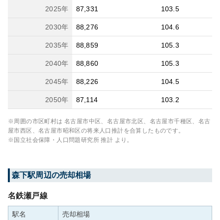
2025
年
87,331
103.5
2030
年
88,276
104.6
2035
年
88,859
105.3
2040
年
88,860
105.3
2045
年
88,226
104.5
2050
年
87,114
103.2
※周囲の市区町村は
名古屋市中区、名古屋市北区、名古屋市千種区、名古
屋市西区、名古屋市昭和区
の将来人口推計を合算したものです。
※国立社会保障・人口問題研究所 推計 より。
森下
駅周辺の売却相場
名鉄瀬戸線
駅名
売却相場