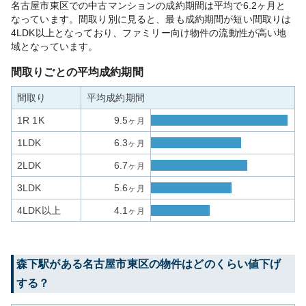
名古屋市東区での中古マンションの成約期間は平均で6.2ヶ月と
なっています。間取り別に見ると、最も成約期間が短い間取りは
4LDK以上となっており、ファミリー向け物件の流動性が高い地
域となっています。
間取りごとの平均成約期間
間取り
平均成約期間
1R 1K
9.5
ヶ月
1LDK
6.3
ヶ月
2LDK
6.7
ヶ月
3LDK
5.6
ヶ月
4LDK以上
4.1
ヶ月
森下
駅がある
名古屋市東区
の物件はどのくらい値下げ
する？