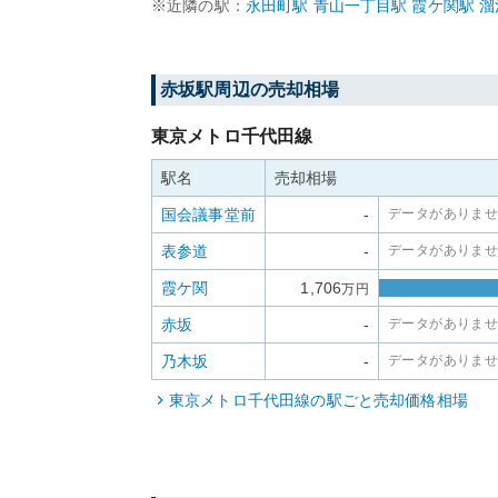
※近隣の駅：
永田町
駅
青山一丁目
駅
霞ケ関
駅
溜
赤坂
駅周辺の売却相場
東京メトロ千代田線
駅名
売却相場
国会議事堂前
-
データがありま
表参道
-
データがありま
霞ケ関
1,706
万円
赤坂
-
データがありま
乃木坂
-
データがありま
東京メトロ千代田線
の駅ごと売却価格相場