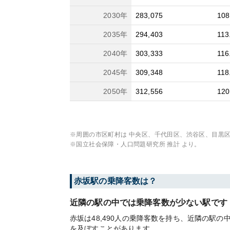
2030
年
283,075
108
2035
年
294,403
113
2040
年
303,333
116
2045
年
309,348
118
2050
年
312,556
120
※周囲の市区町村は
中央区、千代田区、渋谷区、目黒
※国立社会保障・人口問題研究所 推計 より。
赤坂
駅の乗降客数は？
近隣の駅の中では乗降客数が少ない駅です
赤坂は48,490人の乗降客数を持ち、近隣の
を及ぼすことがあります。