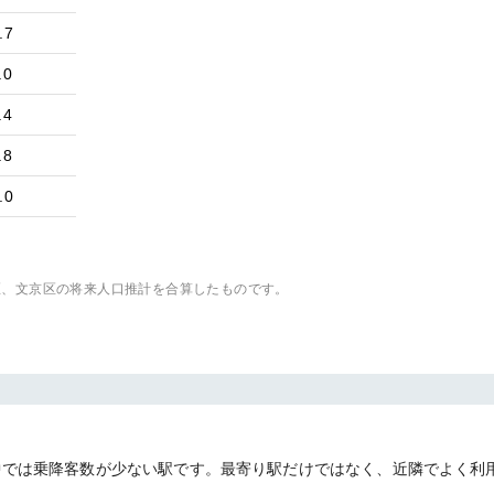
.7
.0
.4
.8
.0
区、文京区
の将来人口推計を合算したものです。
駅の中では乗降客数が少ない駅です。最寄り駅だけではなく、近隣でよく