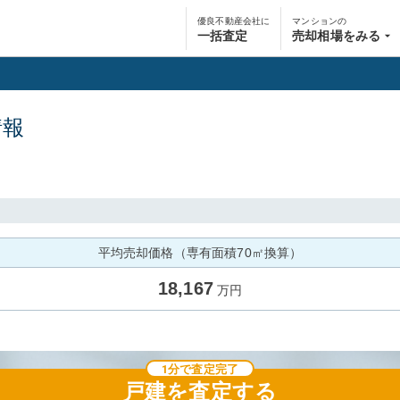
優良不動産会社に
マンションの
一括査定
売却相場をみる
情報
平均売却価格（専有面積70㎡換算）
18,167
万円
1分で査定完了
戸建
を査定する