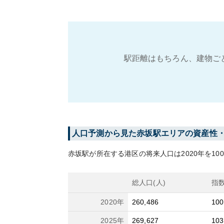
駅距離はもちろん、建物ご
人口予測から見た
赤坂
駅エリアの資産性
赤坂
駅が所在する
港区
の将来人口は
2020
年を10
総人口(人)
指
2020
年
260,486
100
2025
年
269,627
103