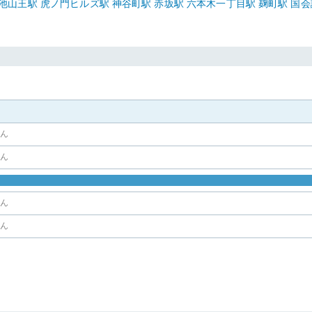
池山王
駅
虎ノ門ヒルズ
駅
神谷町
駅
赤坂
駅
六本木一丁目
駅
麹町
駅
国会
せん
せん
せん
せん