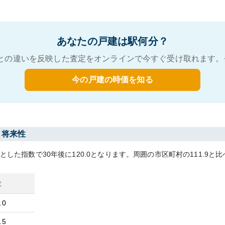
あなたの戸建は駅何分？
との違いを反映した査定をオンラインで今すぐ受け取れます。
今の戸建の時価を知る
・将来性
0とした指数で30年後に
120.0
となります。
周囲の市区町村の
111.9
と比
数
.0
.5