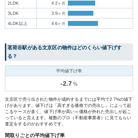
2LDK
4.2
ヶ月
3LDK
3.9
ヶ月
4LDK以上
4.6
ヶ月
茗荷谷
駅がある
文京区
の物件はどのくらい値下げす
る？
平均値下げ率
-
2.7
%
文京区で売り出された物件が成約するまでには平均で2.7%の値下
げがあります。値下げは「高すぎる価格での売出し」によって起
こるケースが多く、値下げ率が高い＝価格が外れた売出しが起こ
っていると言えます。複数のプロ（不動産事業者）に見てもらい
査定をするのがおすすめです。
間取りごとの平均値下げ率