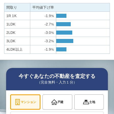
間取り
平均値下げ率
1R 1K
-1.9
%
1LDK
-2.7
%
2LDK
-3.0
%
3LDK
-3.2
%
4LDK以上
-1.9
%
今すぐあなたの不動産を査定する
（完全無料・入力１分）
マンション
戸建
土地