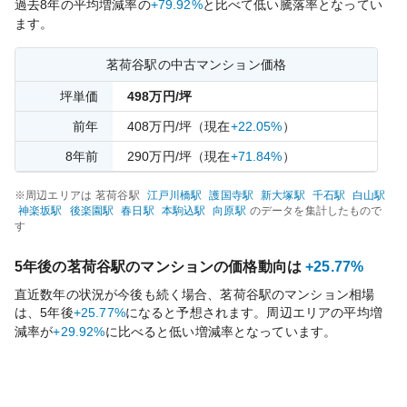
過去
8
年の平均増減率の
+79.92%
と比べて
低い
騰落率となってい
ます。
茗荷谷
駅の中古マンション価格
坪単価
498
万円/坪
前年
408
万円/坪
（現在
+22.05%
）
8
年前
290
万円/坪
（現在
+71.84%
）
※周辺エリアは
茗荷谷
駅
江戸川橋
駅
護国寺
駅
新大塚
駅
千石
駅
白山
駅
神楽坂
駅
後楽園
駅
春日
駅
本駒込
駅
向原
駅
のデータを集計したもので
す
5年後の
茗荷谷
駅のマンションの価格動向は
+25.77%
直近数年の状況が今後も続く場合、
茗荷谷
駅のマンション相場
は、5年後
+25.77%
になると予想されます。周辺エリアの平均増
減率が
+29.92%
に比べると
低い
増減率となっています。