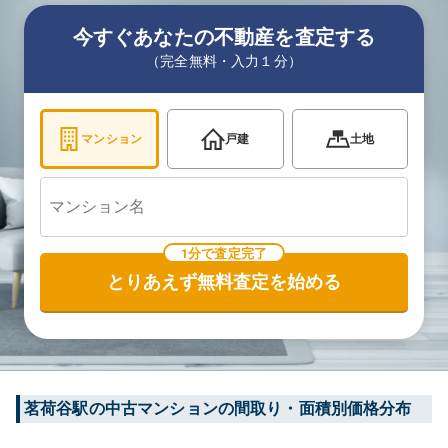
今すぐあなたの不動産を査定する
（完全無料・入力１分）
マンション
戸建
土地
1分で査定完了
とりあえず無料査定を始める
茗荷谷
駅の中古マンションの間取り・面積別価格分布