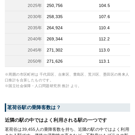
2025
年
250,756
104.5
2030
年
258,335
107.6
2035
年
264,924
110.4
2040
年
269,344
112.2
2045
年
271,302
113.0
2050
年
271,626
113.1
※周囲の市区町村は
千代田区、台東区、豊島区、荒川区、墨田区
の将来人
口推計を合算したものです。
※国立社会保障・人口問題研究所 推計 より。
茗荷谷
駅の乗降客数は？
近隣の駅の中ではよく利用される駅の一つです
茗荷谷は39,455人の乗降客数を持ち、近隣の駅の中ではよく利用