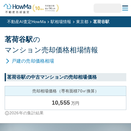
不動産AI査定HowMa
駅相場情報
東京都
茗荷谷駅
茗荷谷
駅
の
マンション
売却価格相場情報
戸建
の売却価格相場
茗荷谷
駅の中古マンションの売却相場価格
売却相場価格（専有面積70㎡換算）
10,555
万円
2026
年の集計結果