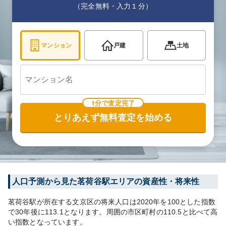
（完全無料・入力１分）
マンション
戸建
土地
1分で査定完了
とりあえず無料査定を始める
人口予測から見た
茗荷谷
駅エリアの資産性・将来性
茗荷谷
駅が所在する
文京区
の将来人口は
2020
年を100とした指数
で30年後に
113.1
となります。
周囲の市区町村の
110.5
と比べて
高
い
指数となっています。