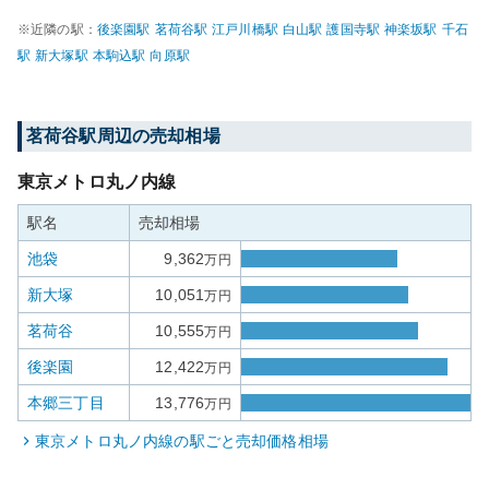
※近隣の駅：
後楽園
駅
茗荷谷
駅
江戸川橋
駅
白山
駅
護国寺
駅
神楽坂
駅
千石
駅
新大塚
駅
本駒込
駅
向原
駅
茗荷谷
駅周辺の売却相場
東京メトロ丸ノ内線
駅名
売却相場
池袋
9,362
万円
新大塚
10,051
万円
茗荷谷
10,555
万円
後楽園
12,422
万円
本郷三丁目
13,776
万円
東京メトロ丸ノ内線
の駅ごと売却価格相場