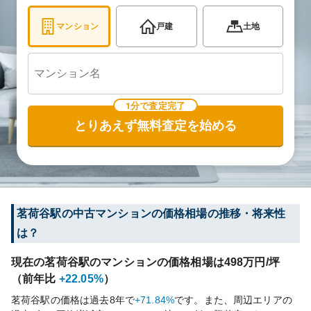
マンション
戸建
土地
1分で査定完了
とりあえず無料査定を始める
茗荷谷
駅の中古マンションの価格相場の推移・将来性
は？
現在の
茗荷谷
駅のマンションの価格相場は
498
万円/坪
（前年比
+22.05%
）
茗荷谷
駅の価格は過去
8
年で
+71.84%
です。
また、周辺エリアの