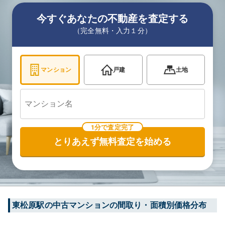
今すぐあなたの不動産を査定する
（完全無料・入力１分）
マンション
戸建
土地
1分で査定完了
とりあえず無料査定を始める
東松原
駅の中古マンションの間取り・面積別価格分布