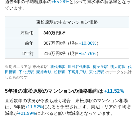
過去
8
年の平均増減率の
+55.28%
と比べて
同水準の
騰落率となっ
ています。
東松原
駅の中古マンション価格
坪単価
340
万円/坪
前年
307
万円/坪
（現在
+10.86%
）
8
年前
216
万円/坪
（現在
+57.76%
）
※周辺エリアは
東松原
駅
新代田
駅
世田谷代田
駅
梅ヶ丘
駅
明大前
駅
代
田橋
駅
下北沢
駅
豪徳寺
駅
松原
駅
下高井戸
駅
東北沢
駅
のデータを集計
したものです
5年後の
東松原
駅のマンションの価格動向は
+11.52%
直近数年の状況が今後も続く場合、
東松原
駅のマンション相場
は、5年後
+11.52%
になると予想されます。周辺エリアの平均増
減率が
+21.99%
に比べると
低い
増減率となっています。