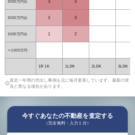
3
3
3000万円台
2
3
2000万円台
1
2
1000万円台
〜1000万円
1R 1K
1LDK
2LDK
3LDK
直近一年間の売出し事例を元に毎月更新しています。最新の状
況と異なる場合があります。
今すぐあなたの不動産を査定する
（完全無料・入力１分）