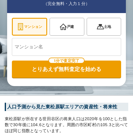
（完全無料・入力１分）
マンション
戸建
土地
1分で査定完了
とりあえず無料査定を始める
人口予測から見た
東松原
駅エリアの資産性・将来性
東松原
駅が所在する
世田谷区
の将来人口は
2020
年を100とした指
数で30年後に
104.6
となります。
周囲の市区町村の
105.3
と比べて
ほぼ同じ
指数となっています。