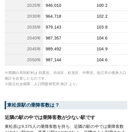
2025
年
946,010
100.2
2030
年
964,718
102.2
2035
年
979,143
103.8
2040
年
987,357
104.6
2045
年
989,492
104.9
2050
年
987,144
104.6
※周囲の市区町村は
目黒区、渋谷区、杉並区、中野区、狛江市
の将来人口
推計を合算したものです。
※国立社会保障・人口問題研究所 推計 より。
東松原
駅の乗降客数は？
近隣の駅の中では乗降客数が少ない駅です
東松原は9,375人の乗降客数を持ち、近隣の駅の中では乗降客数