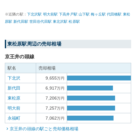
※近隣の駅：
下北沢
駅
明大前
駅
下高井戸
駅
山下
駅
梅ヶ丘
駅
代田橋
駅
東松
原
駅
新代田
駅
世田谷代田
駅
東北沢
駅
松原
駅
東松原
駅周辺の売却相場
京王井の頭線
駅名
売却相場
下北沢
9,655
万円
新代田
6,917
万円
東松原
7,206
万円
明大前
7,257
万円
永福町
7,062
万円
京王井の頭線
の駅ごと売却価格相場