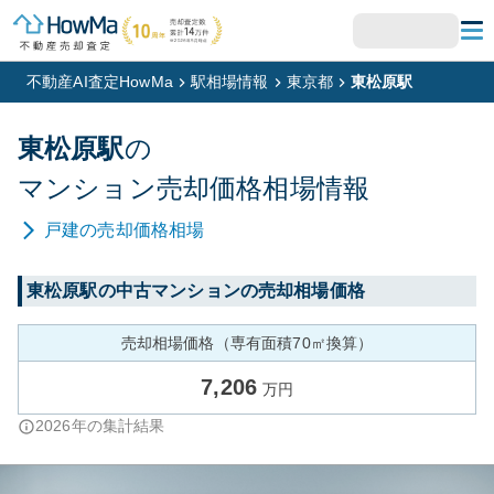
不動産AI査定HowMa
駅相場情報
東京都
東松原駅
東松原
駅
の
マンション
売却価格相場情報
戸建
の売却価格相場
東松原
駅の中古マンションの売却相場価格
売却相場価格（専有面積70㎡換算）
7,206
万円
2026
年の集計結果