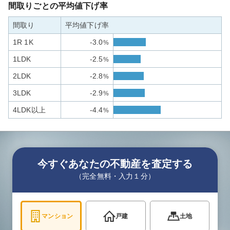
間取りごとの平均値下げ率
間取り
平均値下げ率
1R 1K
-3.0
%
1LDK
-2.5
%
2LDK
-2.8
%
3LDK
-2.9
%
4LDK以上
-4.4
%
今すぐあなたの不動産を査定する
（完全無料・入力１分）
マンション
戸建
土地