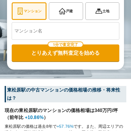
マンション
戸建
土地
1分で査定完了
とりあえず無料査定を始める
東松原
駅の中古マンションの価格相場の推移・将来性
は？
現在の
東松原
駅のマンションの価格相場は
340
万円/坪
（前年比
+10.86%
）
東松原
駅の価格は過去
8
年で
+57.76%
です。
また、周辺エリアの