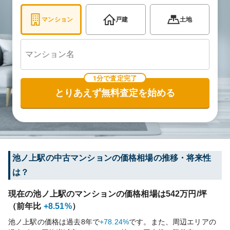
マンション
戸建
土地
1分で査定完了
とりあえず無料査定を始める
池ノ上
駅の中古マンションの価格相場の推移・将来性
は？
現在の
池ノ上
駅のマンションの価格相場は
542
万円/坪
（前年比
+8.51%
）
池ノ上
駅の価格は過去
8
年で
+78.24%
です。
また、周辺エリアの