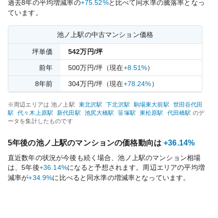
過去
8
年の平均増減率の
+75.52%
と比べて
同水準の
騰落率となっ
ています。
池ノ上
駅の中古マンション価格
坪単価
542
万円/坪
前年
500
万円/坪
（現在
+8.51%
）
8
年前
304
万円/坪
（現在
+78.24%
）
※周辺エリアは
池ノ上
駅
東北沢
駅
下北沢
駅
駒場東大前
駅
世田谷代田
駅
代々木上原
駅
新代田
駅
池尻大橋
駅
笹塚
駅
東松原
駅
代田橋
駅
のデ
ータを集計したものです
5年後の
池ノ上
駅のマンションの価格動向は
+36.14%
直近数年の状況が今後も続く場合、
池ノ上
駅のマンション相場
は、5年後
+36.14%
になると予想されます。周辺エリアの平均増
減率が
+34.9%
に比べると
同水準の
増減率となっています。