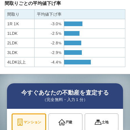
間取りごとの平均値下げ率
間取り
平均値下げ率
1R 1K
-3.0
%
1LDK
-2.5
%
2LDK
-2.8
%
3LDK
-2.9
%
4LDK以上
-4.4
%
今すぐあなたの不動産を査定する
（完全無料・入力１分）
マンション
戸建
土地