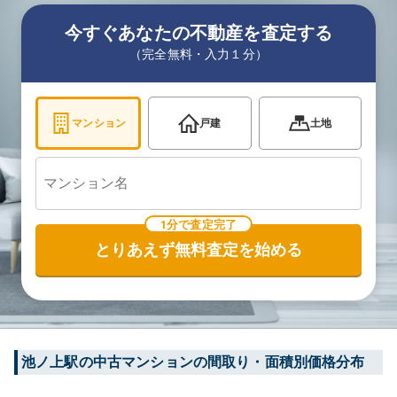
今すぐあなたの不動産を査定する
（完全無料・入力１分）
マンション
戸建
土地
1分で査定完了
とりあえず無料査定を始める
池ノ上
駅の中古マンションの間取り・面積別価格分布