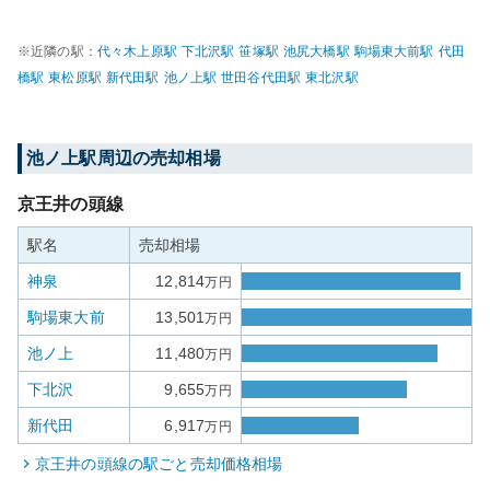
※近隣の駅：
代々木上原
駅
下北沢
駅
笹塚
駅
池尻大橋
駅
駒場東大前
駅
代田
橋
駅
東松原
駅
新代田
駅
池ノ上
駅
世田谷代田
駅
東北沢
駅
池ノ上
駅周辺の売却相場
京王井の頭線
駅名
売却相場
神泉
12,814
万円
駒場東大前
13,501
万円
池ノ上
11,480
万円
下北沢
9,655
万円
新代田
6,917
万円
京王井の頭線
の駅ごと売却価格相場