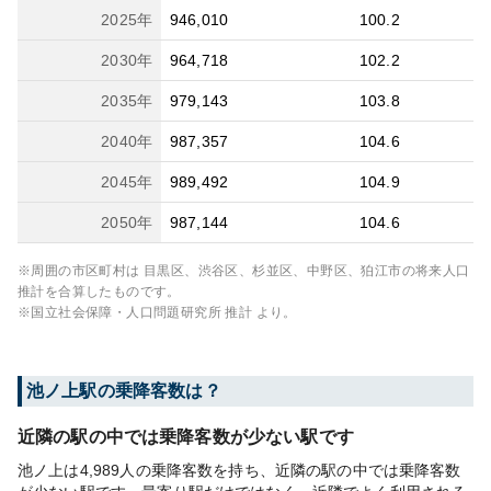
2025
年
946,010
100.2
2030
年
964,718
102.2
2035
年
979,143
103.8
2040
年
987,357
104.6
2045
年
989,492
104.9
2050
年
987,144
104.6
※周囲の市区町村は
目黒区、渋谷区、杉並区、中野区、狛江市
の将来人口
推計を合算したものです。
※国立社会保障・人口問題研究所 推計 より。
池ノ上
駅の乗降客数は？
近隣の駅の中では乗降客数が少ない駅です
池ノ上は4,989人の乗降客数を持ち、近隣の駅の中では乗降客数