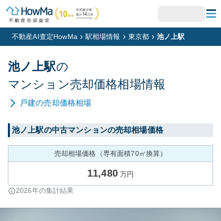
不動産AI査定HowMa
駅相場情報
東京都
池ノ上駅
池ノ上
駅
の
マンション
売却価格相場情報
戸建
の売却価格相場
池ノ上
駅の中古マンションの売却相場価格
売却相場価格（専有面積70㎡換算）
11,480
万円
2026
年の集計結果