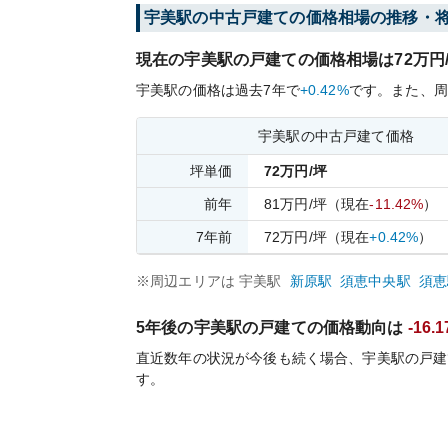
宇美
駅の中古戸建ての価格相場の推移・
現在の
宇美
駅の戸建ての価格相場は
72
万円
宇美
駅の価格は過去
7
年で
+0.42%
です。
また、周
宇美
駅の中古戸建て価格
坪単価
72
万円/坪
前年
81
万円/坪
（現在
-11.42%
）
7
年前
72
万円/坪
（現在
+0.42%
）
※周辺エリアは
宇美
駅
新原
駅
須恵中央
駅
須恵
5年後の
宇美
駅の戸建ての価格動向は
-16.
直近数年の状況が今後も続く場合、
宇美
駅の戸建
す。