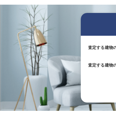
査定する建物
査定する
建物