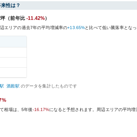
将来性は？
/坪（前年比
-11.42%
）
辺エリアの過去
7
年の平均増減率の
+13.65%
と比べて
低い
騰落率となっ
駅
酒殿
駅
のデータを集計したものです
17%
て相場は、5年後
-16.17%
になると予想されます。周辺エリアの平均増