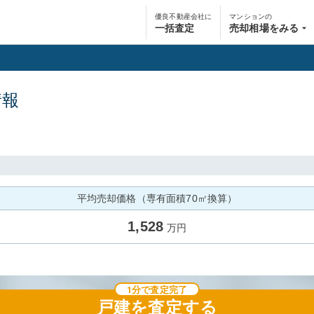
優良不動産会社に
マンションの
一括査定
売却相場をみる
情報
平均売却価格（専有面積70㎡換算）
1,528
万円
1分で査定完了
戸建
を査定する