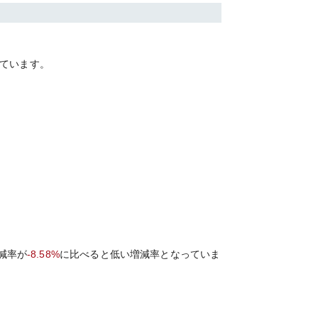
ています。
減率が
-8.58%
に比べると
低い
増減率となっていま