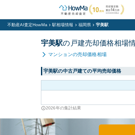
不動産AI査定HowMa
駅相場情報
福岡県
宇美駅
宇美
駅
の
戸建
売却価格相場
マンション
の売却価格相場
宇美
駅の中古戸建ての平均売却価格
2026
年の集計結果