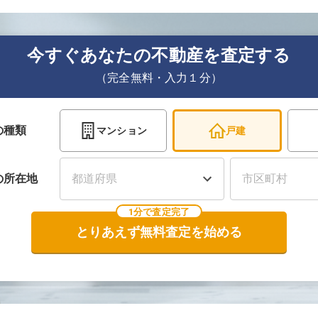
今すぐあなたの不動産を査定する
（完全無料・入力１分）
の種類
マンション
戸建
の
所在地
1分で査定完了
とりあえず無料査定を始める