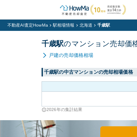
不動産AI査定HowMa
駅相場情報
北海道
千歳駅
千歳
駅
の
マンション
売却価
戸建
の売却価格相場
千歳
駅の中古マンションの売却相場価格
2026
年の集計結果