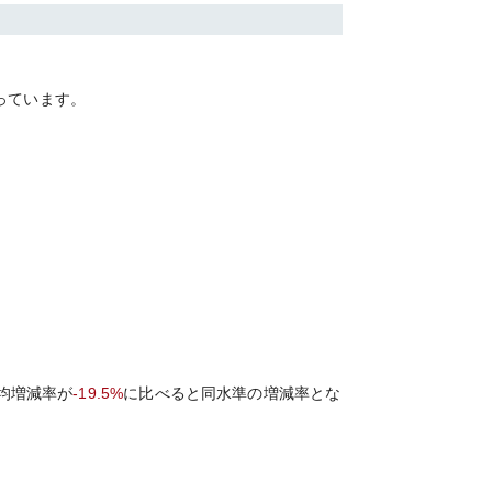
っています。
均増減率が
-19.5%
に比べると
同水準の
増減率とな