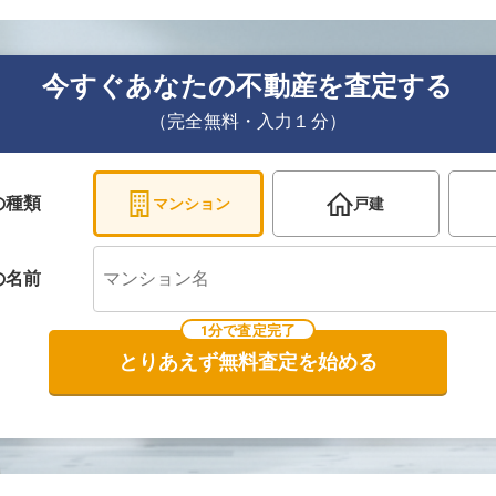
今すぐあなたの不動産を査定する
（完全無料・入力１分）
の種類
マンション
戸建
の
名前
1分で査定完了
とりあえず無料査定を始める