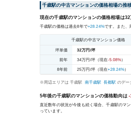
千歳
駅の中古マンションの価格相場の推
現在の
千歳
駅のマンションの価格相場は
32
千歳
駅の価格は過去
8
年で
+28.24%
です。
また、
千歳
駅の中古マンション価格
坪単価
32
万円/坪
前年
34
万円/坪
（現在
-5.08%
）
8
年前
25
万円/坪
（現在
+28.24%
）
※周辺エリアは
千歳
駅
南千歳
駅
長都
駅
のデー
5年後の
千歳
駅のマンションの価格動向は
直近数年の状況が今後も続く場合、
千歳
駅のマン
っています。