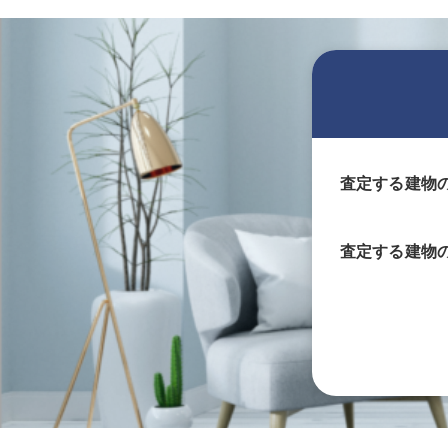
査定する建物
査定する
建物