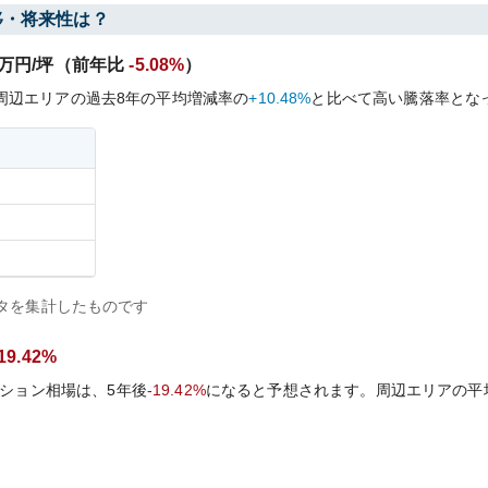
移・将来性は？
万円/坪（前年比
-5.08%
）
周辺エリアの過去
8
年の平均増減率の
+10.48%
と比べて
高い
騰落率とな
タを集計したものです
-19.42%
ション相場は、5年後
-19.42%
になると予想されます。周辺エリアの平