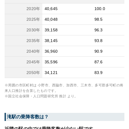
2020
年
40,645
100.0
2025
年
40,048
98.5
2030
年
39,158
96.3
2035
年
38,145
93.8
2040
年
36,960
90.9
2045
年
35,596
87.6
2050
年
34,121
83.9
※周囲の市区町村は
小野市、西脇市、加西市、三木市、多可郡多可町
の将
来人口推計を合算したものです。
※国立社会保障・人口問題研究所 推計 より。
滝
駅の乗降客数は？
近隣の駅の中では乗降客数が少ない駅です