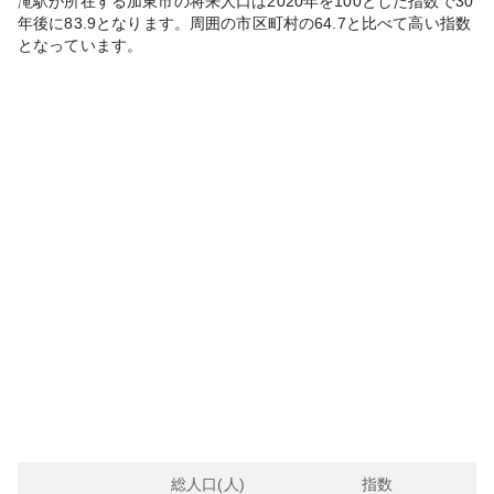
滝
駅が所在する
加東市
の将来人口は
2020
年を100とした指数で30
年後に
83.9
となります。
周囲の市区町村の
64.7
と比べて
高い
指数
となっています。
総人口(人)
指数