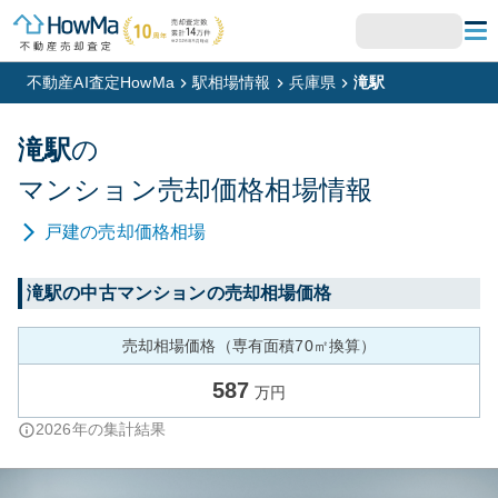
不動産AI査定HowMa
駅相場情報
兵庫県
滝駅
滝
駅
の
マンション
売却価格相場情報
戸建
の売却価格相場
滝
駅の中古マンションの売却相場価格
売却相場価格（専有面積70㎡換算）
587
万円
2026
年の集計結果