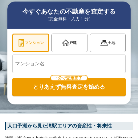
今すぐあなたの不動産を査定する
（完全無料・入力１分）
マンション
戸建
土地
1分で査定完了
とりあえず無料査定を始める
人口予測から見た
滝
駅エリアの資産性・将来性