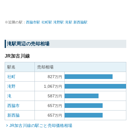
※近隣の駅：
西脇市
駅
社町
駅
滝野
駅
滝
駅
新西脇
駅
滝
駅周辺の売却相場
JR加古川線
駅名
売却相場
社町
827
万円
滝野
1,067
万円
滝
587
万円
西脇市
657
万円
新西脇
657
万円
JR加古川線
の駅ごと売却価格相場