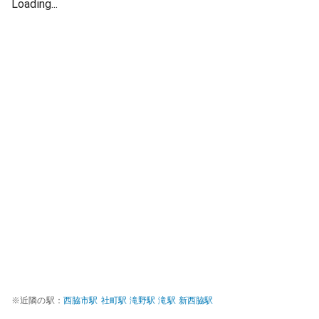
Loading...
※近隣の駅：
西脇市
駅
社町
駅
滝野
駅
滝
駅
新西脇
駅