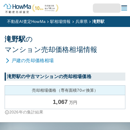
不動産AI査定HowMa
駅相場情報
兵庫県
滝野駅
滝野
駅
の
マンション
売却価格相場情報
戸建
の売却価格相場
滝野
駅の中古マンションの売却相場価格
売却相場価格（専有面積70㎡換算）
1,067
万円
2026
年の集計結果