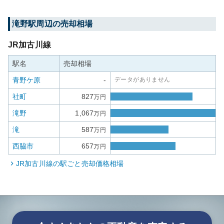
滝野
駅周辺の売却相場
JR加古川線
駅名
売却相場
青野ケ原
-
データがありません
社町
827
万円
滝野
1,067
万円
滝
587
万円
西脇市
657
万円
JR加古川線
の駅ごと売却価格相場