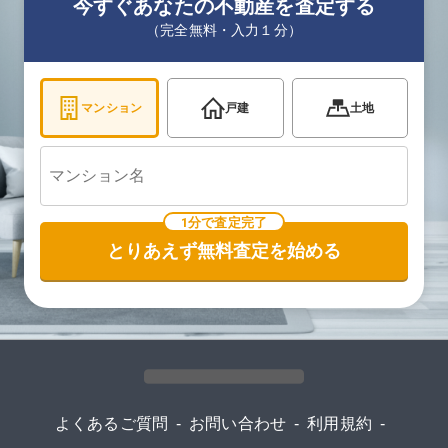
今すぐあなたの不動産を査定する
（完全無料・入力１分）
マンション
戸建
土地
1分で査定完了
とりあえず無料査定を始める
よくあるご質問
-
お問い合わせ
-
利用規約
-