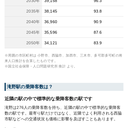
2030
年
39,158
96.3
2035
年
38,145
93.8
2040
年
36,960
90.9
2045
年
35,596
87.6
2050
年
34,121
83.9
※周囲の市区町村は
小野市、西脇市、加西市、三木市、多可郡多可町
の将
来人口推計を合算したものです。
※国立社会保障・人口問題研究所 推計 より。
滝野
駅の乗降客数は？
近隣の駅の中で標準的な乗降客数の駅です
滝野は276人の乗降客数を持ち、近隣の駅の中で標準的な乗降客
数の駅です。最寄り駅だけではなく、近隣でよく利用される西脇
市駅などへの交通状況も価格に影響を及ぼすこともあります。