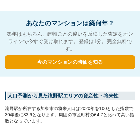
あなたのマンションは築何年？
築年はもちろん、建物ごとの違いを反映した査定をオン
ラインで今すぐ受け取れます。登録は1分。完全無料で
す。
今のマンションの時価を知る
人口予測から見た
滝野
駅エリアの資産性・将来性
滝野
駅が所在する
加東市
の将来人口は
2020
年を100とした指数で
30年後に
83.9
となります。
周囲の市区町村の
64.7
と比べて
高い
指
数となっています。