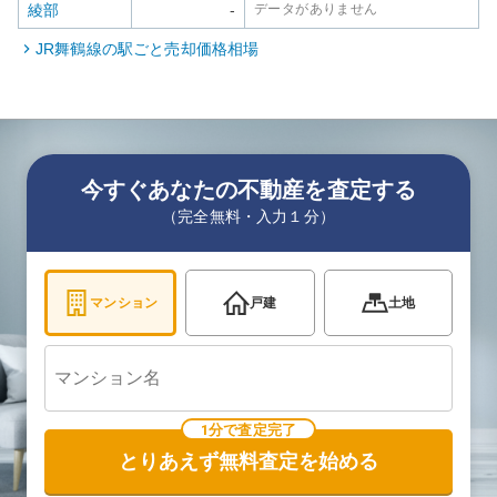
綾部
-
データがありません
JR舞鶴線
の駅ごと売却価格相場
今すぐあなたの不動産を査定する
（完全無料・入力１分）
マンション
戸建
土地
1分で査定完了
とりあえず無料査定を始める