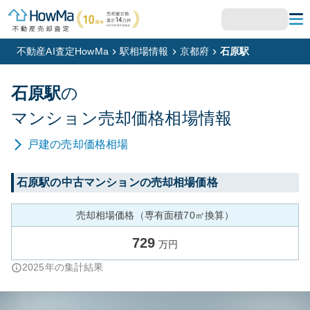
不動産AI査定HowMa
駅相場情報
京都府
石原駅
石原
駅
の
マンション
売却価格相場情報
戸建
の売却価格相場
石原
駅の中古マンションの売却相場価格
売却相場価格（専有面積70㎡換算）
729
万円
2025
年の集計結果