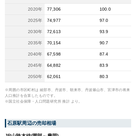
2020
年
77,306
100.0
2025
年
74,977
97.0
2030
年
72,613
93.9
2035
年
70,154
90.7
2040
年
67,598
87.4
2045
年
64,882
83.9
2050
年
62,061
80.3
※周囲の市区町村は
綾部市、丹波市、朝来市、丹波篠山市、宮津市
の将来
人口推計を合算したものです。
※国立社会保障・人口問題研究所 推計 より。
石原
駅周辺の売却相場
JR山陰本線(園部～豊岡)