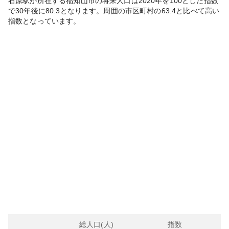
石原
駅が所在する
福知山市
の将来人口は
2020
年を100とした指数
で30年後に
80.3
となります。
周囲の市区町村の
63.4
と比べて
高い
指数となっています。
総人口(人)
指数