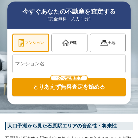
今すぐあなたの不動産を査定する
（完全無料・入力１分）
マンション
戸建
土地
1分で査定完了
とりあえず無料査定を始める
人口予測から見た
石原
駅エリアの資産性・将来性