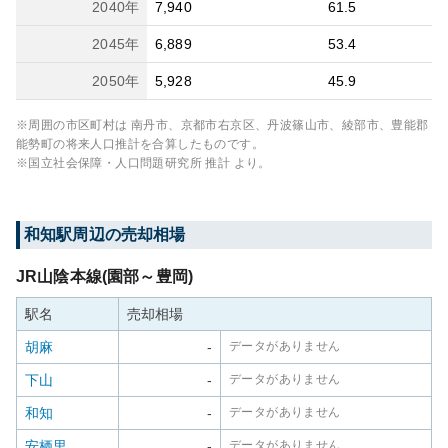
2040
年
7,940
61.5
2045
年
6,889
53.4
2050
年
5,928
45.9
※周囲の市区町村は
南丹市、京都市右京区、丹波篠山市、綾部市、豊能郡
能勢町
の将来人口推計を合算したものです。
※国立社会保障・人口問題研究所 推計 より。
和知
駅周辺の売却相場
JR山陰本線(園部～豊岡)
駅名
売却相場
胡麻
-
データがありません
下山
-
データがありません
和知
-
データがありません
安栖里
-
データがありません