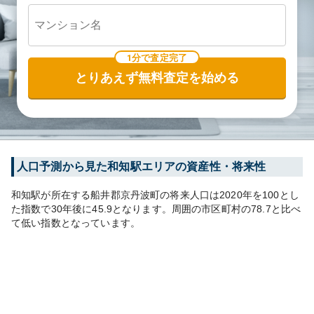
1分で査定完了
とりあえず無料査定を始める
人口予測から見た
和知
駅エリアの資産性・将来性
和知
駅が所在する
船井郡京丹波町
の将来人口は
2020
年を100とし
た指数で30年後に
45.9
となります。
周囲の市区町村の
78.7
と比べ
て
低い
指数となっています。