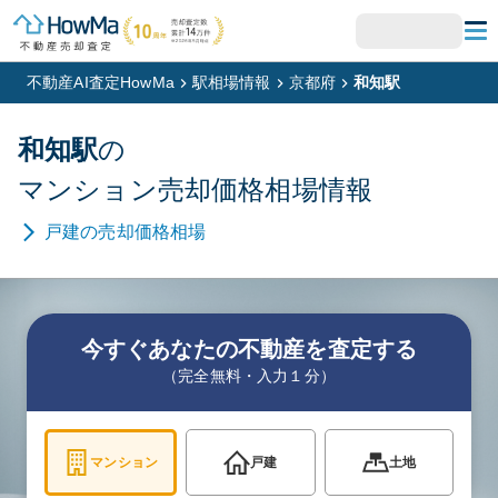
不動産AI査定HowMa
駅相場情報
京都府
和知駅
和知
駅
の
マンション
売却価格相場情報
戸建
の売却価格相場
今すぐあなたの不動産を査定する
（完全無料・入力１分）
マンション
戸建
土地