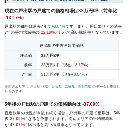
現在の
戸出
駅の戸建ての価格相場は
33
万円/坪（前年比
-13.17%
）
戸出
駅の価格は過去
7
年で
+8.54%
です。
また、周辺エリアの過去
7
年の平均増減率の
-22.19%
と比べて
高い
騰落率となっています。
戸出
駅の中古戸建て価格
坪単価
33
万円/坪
前年
38
万円/坪
（現在
-13.17%
）
7
年前
31
万円/坪
（現在
+8.54%
）
※周辺エリアは
戸出
駅
林
駅
油田
駅
二塚
駅
西高岡
駅
のデータを集計し
たものです
5年後の
戸出
駅の戸建ての価格動向は
-37.09%
直近数年の状況が今後も続く場合、
戸出
駅の戸建て相場は、5年
後
-37.09%
になると予想されます。周辺エリアの平均増減率
が
-43.07%
に比べると
高い
増減率となっています。