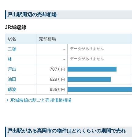
戸出
駅周辺の売却相場
JR城端線
駅名
売却相場
二塚
-
データがありません
林
-
データがありません
戸出
707
万円
油田
629
万円
砺波
936
万円
JR城端線
の駅ごと売却価格相場
戸出
駅がある
高岡市
の物件はどれくらいの期間で売れ