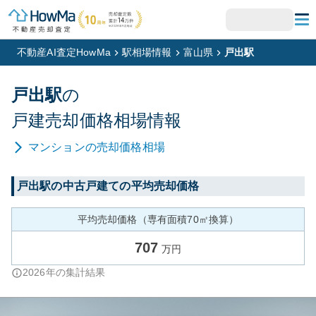
不動産AI査定HowMa
駅相場情報
富山県
戸出駅
戸出
駅
の
戸建
売却価格相場情報
マンション
の売却価格相場
戸出
駅の中古戸建ての平均売却価格
平均売却価格（専有面積70㎡換算）
707
万円
2026
年の集計結果