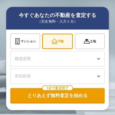
今すぐあなたの不動産を査定する
（完全無料・入力１分）
マンション
戸建
土地
1分で査定完了
とりあえず無料査定を始める