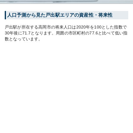
人口予測から見た
戸出
駅エリアの資産性・将来性
戸出
駅が所在する
高岡市
の将来人口は
2020
年を100とした指数で
30年後に
71.7
となります。
周囲の市区町村の
77.6
と比べて
低い
指
数となっています。