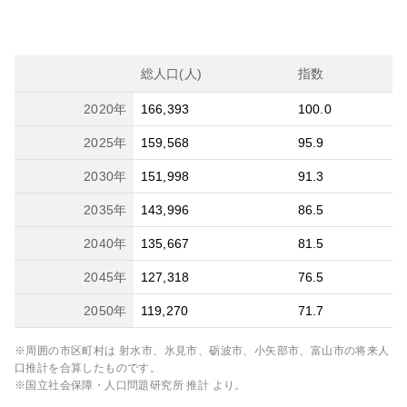
総人口(人)
指数
2020
年
166,393
100.0
2025
年
159,568
95.9
2030
年
151,998
91.3
2035
年
143,996
86.5
2040
年
135,667
81.5
2045
年
127,318
76.5
2050
年
119,270
71.7
※周囲の市区町村は
射水市、氷見市、砺波市、小矢部市、富山市
の将来人
口推計を合算したものです。
※国立社会保障・人口問題研究所 推計 より。