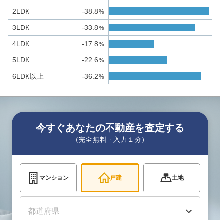
2LDK
-38.8
%
3LDK
-33.8
%
4LDK
-17.8
%
5LDK
-22.6
%
6LDK以上
-36.2
%
今すぐあなたの不動産を査定する
（完全無料・入力１分）
マンション
戸建
土地