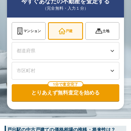
今すぐあなたの不動産を査定する
（完全無料・入力１分）
マンション
戸建
土地
1分で査定完了
とりあえず無料査定を始める
戸出
駅の中古戸建ての価格相場の推移・将来性は？