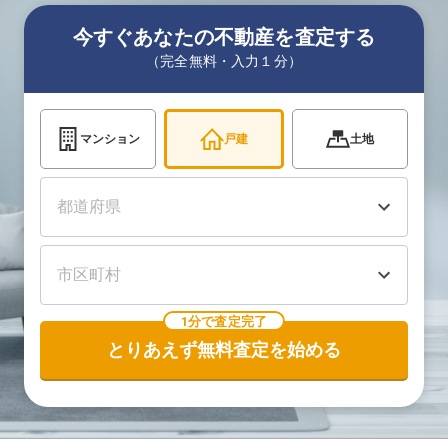
今すぐあなたの不動産を査定する
（完全無料・入力１分）
マンション
戸建
土地
1分で査定完了
とりあえず無料査定を始める