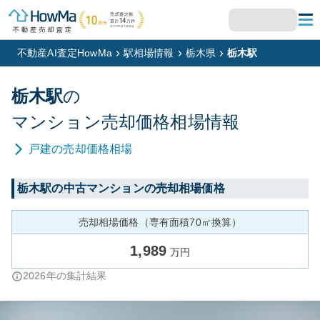
不動産AI査定HowMa
駅相場情報
栃木県
栃木駅
栃木
駅
の
マンション
売却価格相場情報
戸建
の売却価格相場
栃木
駅の中古マンションの売却相場価格
売却相場価格（専有面積70㎡換算）
1,989
万円
2026
年の集計結果