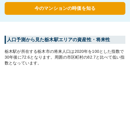
今のマンションの時価を知る
人口予測から見た
栃木
駅エリアの資産性・将来性
栃木
駅が所在する
栃木市
の将来人口は
2020
年を100とした指数で
30年後に
72.6
となります。
周囲の市区町村の
82.7
と比べて
低い
指
数となっています。