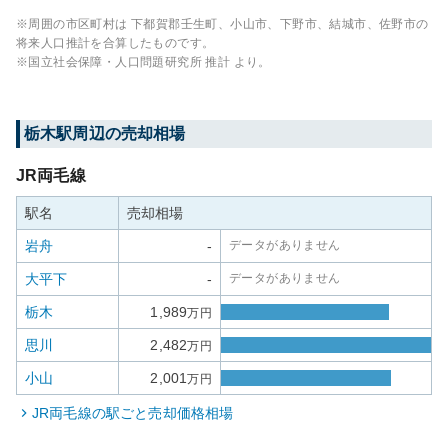
※周囲の市区町村は
下都賀郡壬生町、小山市、下野市、結城市、佐野市
の
将来人口推計を合算したものです。
※国立社会保障・人口問題研究所 推計 より。
栃木
駅周辺の売却相場
JR両毛線
駅名
売却相場
岩舟
-
データがありません
大平下
-
データがありません
栃木
1,989
万円
思川
2,482
万円
小山
2,001
万円
JR両毛線
の駅ごと売却価格相場