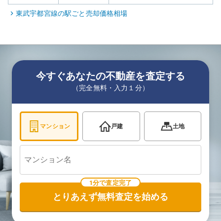
東武宇都宮線
の駅ごと売却価格相場
今すぐあなたの不動産を査定する
（完全無料・入力１分）
マンション
戸建
土地
1分で査定完了
とりあえず無料査定を始める