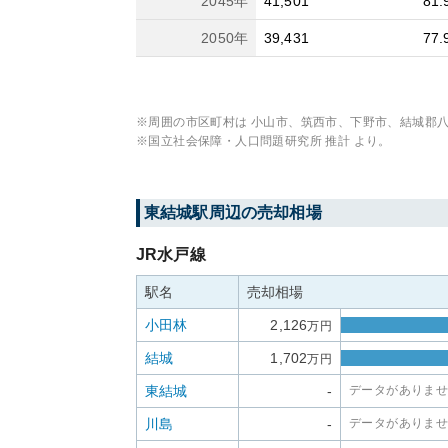
2045
年
41,501
81.
2050
年
39,431
77.
※周囲の市区町村は
小山市、筑西市、下野市、結城郡
※国立社会保障・人口問題研究所 推計 より。
東結城
駅周辺の売却相場
JR水戸線
駅名
売却相場
小田林
2,126
万円
結城
1,702
万円
東結城
-
データがありま
川島
-
データがありま