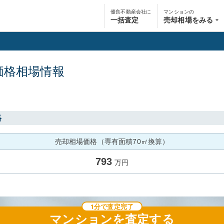
優良不動産会社に
マンションの
一括査定
売却相場をみる
価格相場情報
格
売却相場価格（専有面積70㎡換算）
793
万円
1分で査定完了
マンション
を査定する