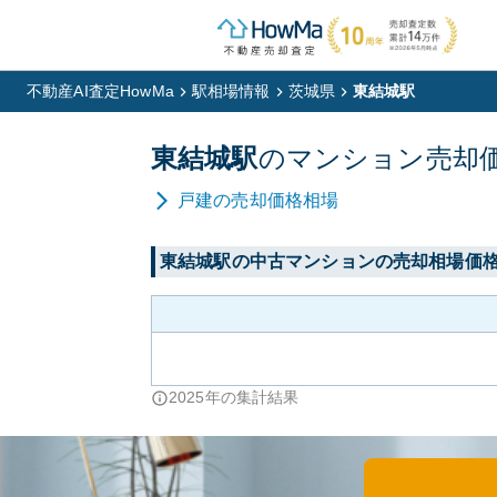
不動産AI査定HowMa
駅相場情報
茨城県
東結城駅
東結城
駅
の
マンション
売却
戸建
の売却価格相場
東結城
駅の中古マンションの売却相場価
2025
年の集計結果