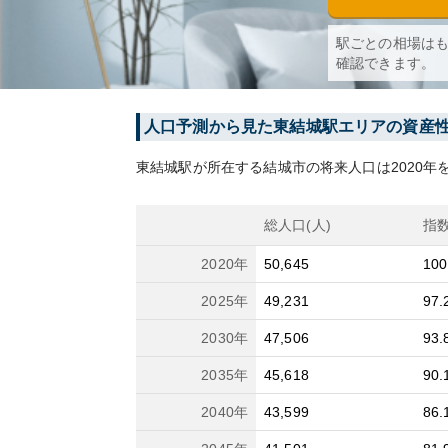
駅ごとの相場は
確認できます。
人口予測から見た
東結城
駅エリアの資産
東結城
駅が所在する
結城市
の将来人口は
2020
年を
総人口(人)
指
2020
年
50,645
100
2025
年
49,231
97.
2030
年
47,506
93.
2035
年
45,618
90.
2040
年
43,599
86.