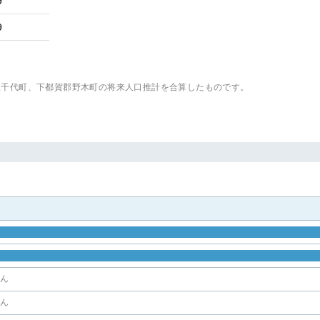
9
9
八千代町、下都賀郡野木町
の将来人口推計を合算したものです。
せん
せん