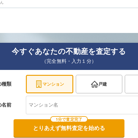
せん
今すぐあなたの不動産を査定する
（完全無料・入力１分）
の種類
マンション
戸建
の
名前
1分で査定完了
とりあえず無料査定を始める