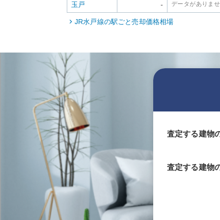
玉戸
-
データがありま
JR水戸線
の駅ごと売却価格相場
査定する建物
査定する
建物