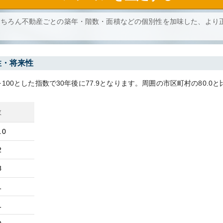
もちろん不動産ごとの築年・階数・面積などの個別性を加味した、より
性・将来性
100とした指数で30年後に
77.9
となります。
周囲の市区町村の
80.0
と
数
.0
2
8
1
1