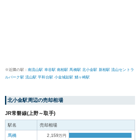
※近隣の駅：
南流山
駅
幸谷
駅
南柏
駅
馬橋
駅
北小金
駅
新柏
駅
流山セントラ
ルパーク
駅
流山
駅
平和台
駅
小金城趾
駅
鰭ヶ崎
駅
北小金
駅周辺の売却相場
JR常磐線(上野～取手)
駅名
売却相場
馬橋
2,159
万円