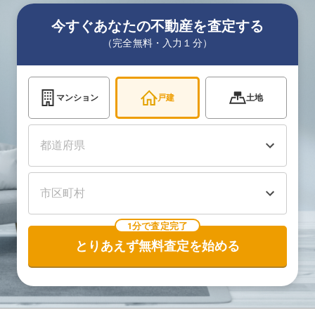
今すぐあなたの不動産を査定する
（完全無料・入力１分）
マンション
戸建
土地
1分で査定完了
とりあえず無料査定を始める