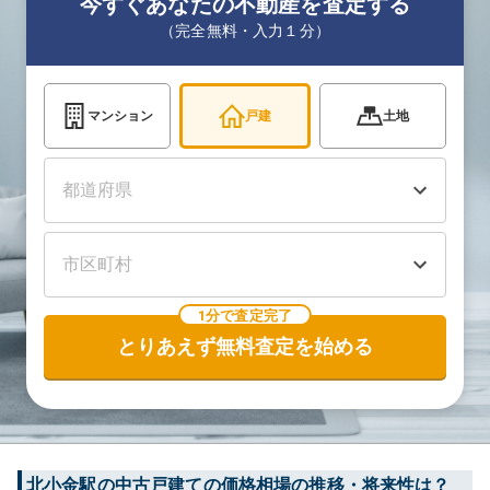
今すぐあなたの不動産を査定する
（完全無料・入力１分）
マンション
戸建
土地
1分で査定完了
とりあえず無料査定を始める
北小金
駅の中古戸建ての価格相場の推移・将来性は？