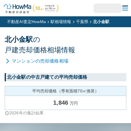
不動産AI査定HowMa
駅相場情報
千葉県
北小金駅
北小金
駅
の
戸建
売却価格相場情報
マンション
の売却価格相場
北小金
駅の中古戸建ての平均売却価格
平均売却価格（専有面積70㎡換算）
1,846
万円
2026
年の集計結果