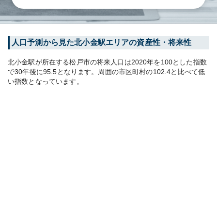
人口予測から見た
北小金
駅エリアの資産性・将来性
北小金
駅が所在する
松戸市
の将来人口は
2020
年を100とした指数
で30年後に
95.5
となります。
周囲の市区町村の
102.4
と比べて
低
い
指数となっています。