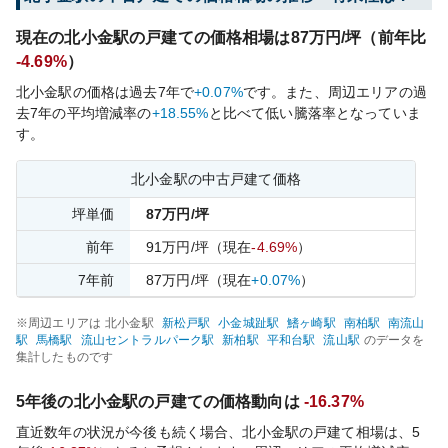
現在の
北小金
駅の戸建ての価格相場は
87
万円/坪（前年比
-4.69%
）
北小金
駅の価格は過去
7
年で
+0.07%
です。
また、周辺エリアの過
去
7
年の平均増減率の
+18.55%
と比べて
低い
騰落率となっていま
す。
北小金
駅の中古戸建て価格
坪単価
87
万円/坪
前年
91
万円/坪
（現在
-4.69%
）
7
年前
87
万円/坪
（現在
+0.07%
）
※周辺エリアは
北小金
駅
新松戸
駅
小金城趾
駅
鰭ヶ崎
駅
南柏
駅
南流山
駅
馬橋
駅
流山セントラルパーク
駅
新柏
駅
平和台
駅
流山
駅
のデータを
集計したものです
5年後の
北小金
駅の戸建ての価格動向は
-16.37%
直近数年の状況が今後も続く場合、
北小金
駅の戸建て相場は、5