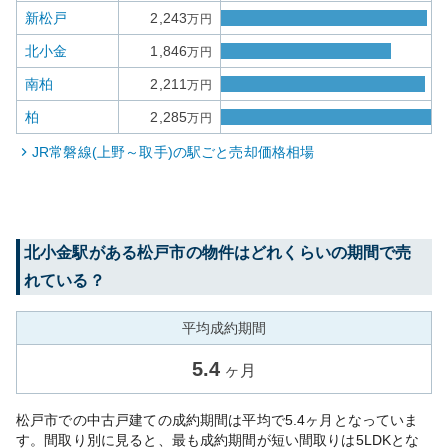
新松戸
2,243
万円
北小金
1,846
万円
南柏
2,211
万円
柏
2,285
万円
JR常磐線(上野～取手)
の駅ごと売却価格相場
北小金
駅がある
松戸市
の物件はどれくらいの期間で売
れている？
平均成約期間
5.4
ヶ月
松戸市での中古戸建ての成約期間は平均で5.4ヶ月となっていま
す。間取り別に見ると、最も成約期間が短い間取りは5LDKとな