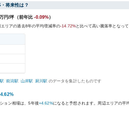
移・将来性は？
万円/坪（前年比
-0.09%
）
辺エリアの過去
8
年の平均増減率の
-14.72%
と比べて
高い
騰落率となって
駅
前潟
駅
山岸
駅
厨川
駅
のデータを集計したものです
+4.62%
ション相場は、5年後
+4.62%
になると予想されます。周辺エリアの平