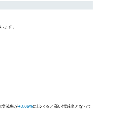
います。
均増減率が
+3.06%
に比べると
高い
増減率となって