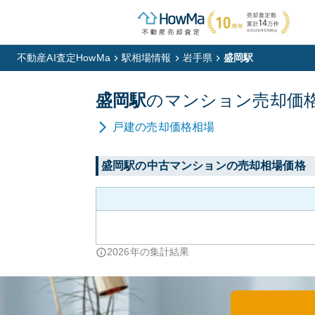
不動産AI査定HowMa
駅相場情報
岩手県
盛岡駅
盛岡
駅
の
マンション
売却価
戸建
の売却価格相場
盛岡
駅の中古マンションの売却相場価格
2026
年の集計結果