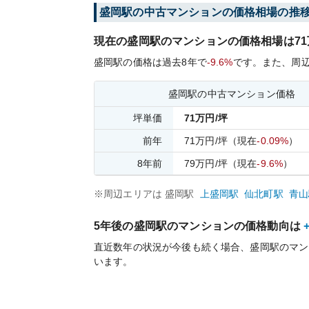
盛岡
駅の中古マンションの価格相場の推
現在の
盛岡
駅のマンションの価格相場は
71
盛岡
駅の価格は過去
8
年で
-9.6%
です。
また、周
盛岡
駅の中古マンション価格
坪単価
71
万円/坪
前年
71
万円/坪
（現在
-0.09%
）
8
年前
79
万円/坪
（現在
-9.6%
）
※周辺エリアは
盛岡
駅
上盛岡
駅
仙北町
駅
青山
5年後の
盛岡
駅のマンションの価格動向は
直近数年の状況が今後も続く場合、
盛岡
駅のマン
います。