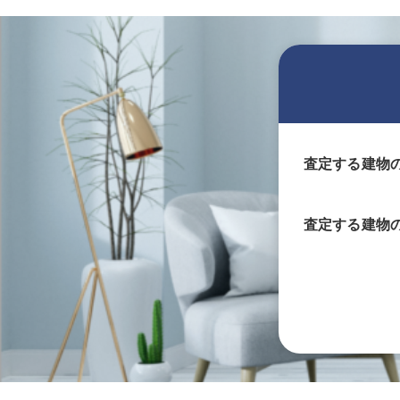
査定する建物
査定する
建物