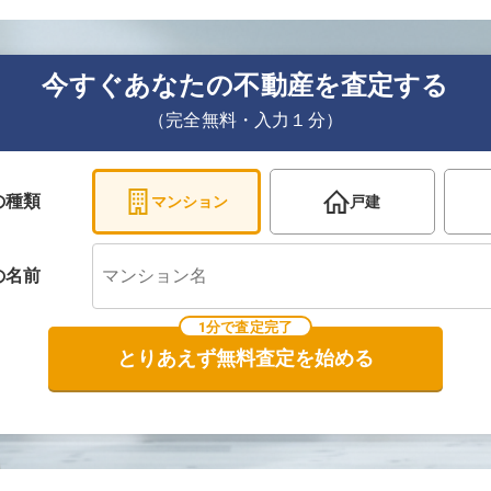
今すぐあなたの不動産を査定する
（完全無料・入力１分）
の種類
マンション
戸建
の
名前
1分で査定完了
とりあえず無料査定を始める