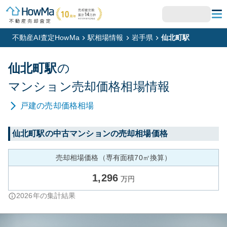
不動産AI査定HowMa
駅相場情報
岩手県
仙北町駅
仙北町
駅
の
マンション
売却価格相場情報
戸建
の売却価格相場
仙北町
駅の中古マンションの売却相場価格
売却相場価格（専有面積70㎡換算）
1,296
万円
2026
年の集計結果