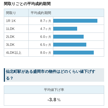
間取りごとの平均成約期間
間取り
平均成約期間
1R 1K
8.7
ヶ月
1LDK
4.7
ヶ月
2LDK
6.0
ヶ月
3LDK
6.5
ヶ月
4LDK以上
8.0
ヶ月
仙北町
駅がある
盛岡市
の物件はどのくらい値下げす
る？
平均値下げ率
-
3.8
%