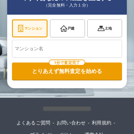
（完全無料・入力１分）
マンション
戸建
土地
1分で査定完了
とりあえず無料査定を始める
よくあるご質問
-
お問い合わせ
-
利用規約
-