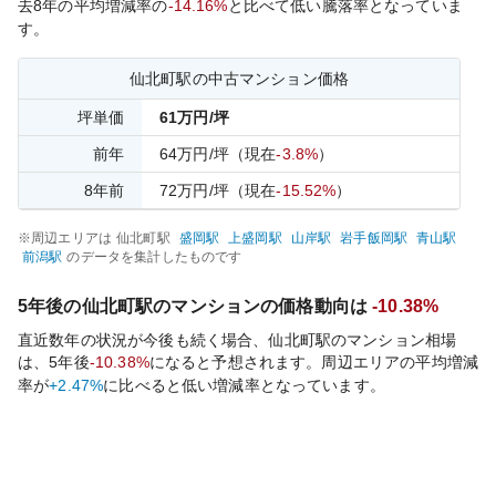
去
8
年の平均増減率の
-14.16%
と比べて
低い
騰落率となっていま
す。
仙北町
駅の中古マンション価格
坪単価
61
万円/坪
前年
64
万円/坪
（現在
-3.8%
）
8
年前
72
万円/坪
（現在
-15.52%
）
※周辺エリアは
仙北町
駅
盛岡
駅
上盛岡
駅
山岸
駅
岩手飯岡
駅
青山
駅
前潟
駅
のデータを集計したものです
5年後の
仙北町
駅のマンションの価格動向は
-10.38%
直近数年の状況が今後も続く場合、
仙北町
駅のマンション相場
は、5年後
-10.38%
になると予想されます。周辺エリアの平均増減
率が
+2.47%
に比べると
低い
増減率となっています。