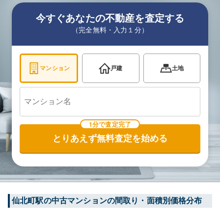
今すぐあなたの不動産を査定する
（完全無料・入力１分）
マンション
戸建
土地
1分で査定完了
とりあえず無料査定を始める
仙北町
駅の中古マンションの間取り・面積別価格分布