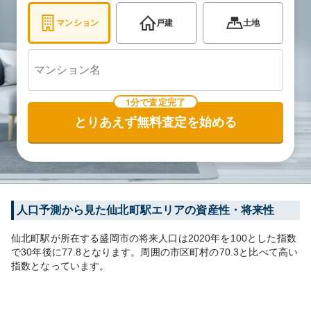
マンション
戸建
土地
1分で査定完了
とりあえず無料査定を始める
人口予測から見た
仙北町
駅エリアの資産性・将来性
仙北町
駅が所在する
盛岡市
の将来人口は
2020
年を100とした指数
で30年後に
77.8
となります。
周囲の市区町村の
70.3
と比べて
高い
指数となっています。