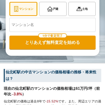
マンション
戸建
土地
1分で査定完了
とりあえず無料査定を始める
仙北町
駅の中古マンションの価格相場の推移・将来性
は？
現在の
仙北町
駅のマンションの価格相場は
61
万円/坪（前
年比
-3.8%
）
仙北町
駅の価格は過去
8
年で
-15.52%
です。
また、周辺エリアの過