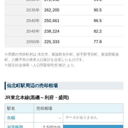
2035
年
262,205
90.5
2040
年
250,661
86.5
2045
年
238,224
82.2
2050
年
225,333
77.8
※周囲の市区町村は
滝沢市、紫波郡矢巾町、岩手郡雫石町、紫波郡紫波
町、八幡平市
の将来人口推計を合算したものです。
※国立社会保障・人口問題研究所 推計 より。
仙北町
駅周辺の売却相場
JR東北本線(黒磯～利府・盛岡)
駅名
売却相場
矢幅
-
データがありません
岩手飯岡
2,520
万円