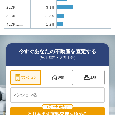
2LDK
-3.1
%
3LDK
-1.3
%
4LDK以上
-1.2
%
今すぐあなたの不動産を査定する
（完全無料・入力１分）
マンション
戸建
土地
1分で査定完了
とりあえず無料査定を始める