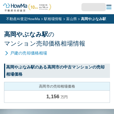
不動産AI査定HowMa
駅相場情報
富山県
高岡やぶなみ駅
高岡やぶなみ
駅
の
マンション
売却価格相場情報
戸建
の売却価格相場
高岡やぶなみ
駅のある
高岡市
の中古マンションの売却
相場価格
高岡市の売却相場価格
1,156
万円