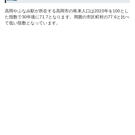
高岡やぶなみ
駅が所在する
高岡市
の将来人口は
2020
年を100とし
た指数で30年後に
71.7
となります。
周囲の市区町村の
77.6
と比べ
て
低い
指数となっています。