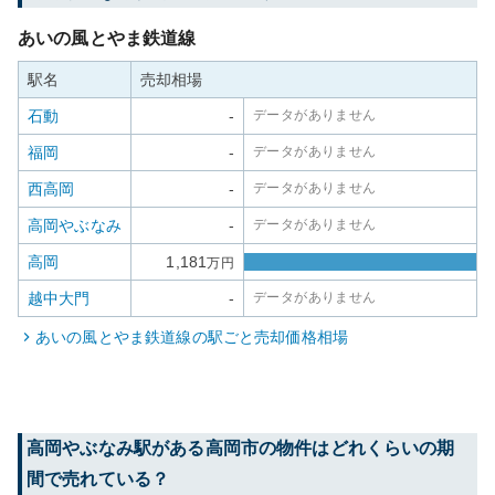
あいの風とやま鉄道線
駅名
売却相場
石動
-
データがありません
福岡
-
データがありません
西高岡
-
データがありません
高岡やぶなみ
-
データがありません
高岡
1,181
万円
越中大門
-
データがありません
あいの風とやま鉄道線
の駅ごと売却価格相場
高岡やぶなみ
駅がある
高岡市
の物件はどれくらいの期
間で売れている？