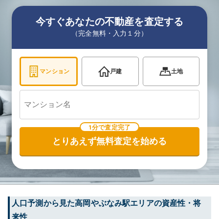
今すぐあなたの不動産を査定する
（完全無料・入力１分）
マンション
戸建
土地
1分で査定完了
とりあえず無料査定を始める
人口予測から見た
高岡やぶなみ
駅エリアの資産性・将
来性