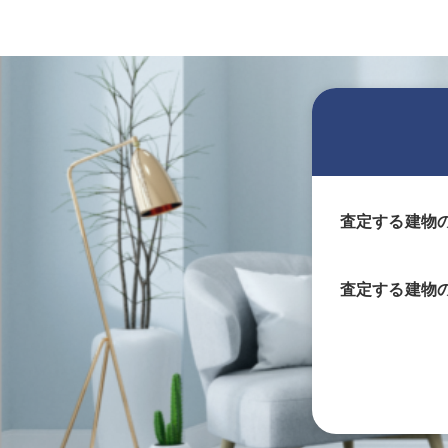
査定する建物
査定する
建物