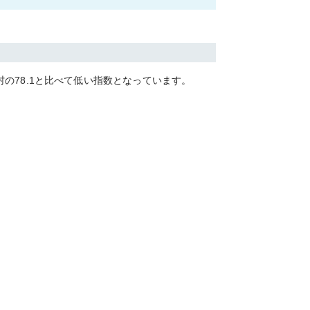
村の
78.1
と比べて
低い
指数となっています。