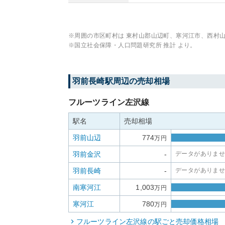
※周囲の市区町村は
東村山郡山辺町、寒河江市、西村
※国立社会保障・人口問題研究所 推計 より。
羽前長崎
駅周辺の売却相場
フルーツライン左沢線
駅名
売却相場
羽前山辺
774
万円
羽前金沢
-
データがありま
羽前長崎
-
データがありま
南寒河江
1,003
万円
寒河江
780
万円
フルーツライン左沢線
の駅ごと売却価格相場