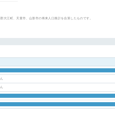
山郡大江町、天童市、山形市
の将来人口推計を合算したものです。
せん
せん