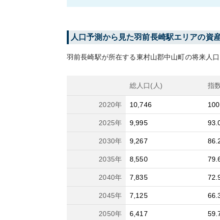
人口予測から見た
羽前長崎
駅エリアの資
羽前長崎
駅が所在する
東村山郡中山町
の将来人口
総人口(人)
指
2020
年
10,746
100
2025
年
9,995
93.
2030
年
9,267
86.
2035
年
8,550
79.
2040
年
7,835
72.
2045
年
7,125
66.
2050
年
6,417
59.