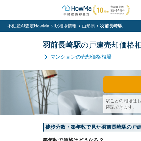
不動産AI査定HowMa
駅相場情報
山形県
羽前長崎駅
羽前長崎
駅
の
戸建
売却価格
マンション
の売却価格相場
駅ごとの相場は
確認できます。
徒歩分数・築年数で見た羽前長崎駅の戸
築年数で価格はどうなる？