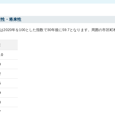
産性・将来性
は
2020
年を100とした指数で30年後に
59.7
となります。
周囲の市区町
数
.0
0
2
6
9
3
7