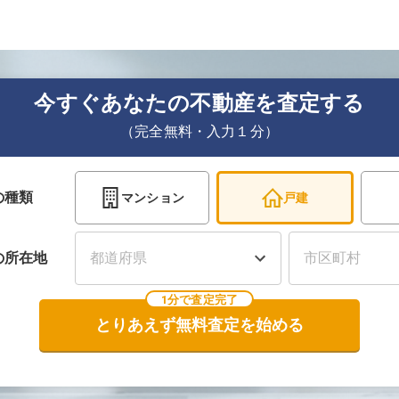
今すぐあなたの不動産を査定する
（完全無料・入力１分）
の種類
マンション
戸建
の
所在地
1分で査定完了
とりあえず無料査定を始める