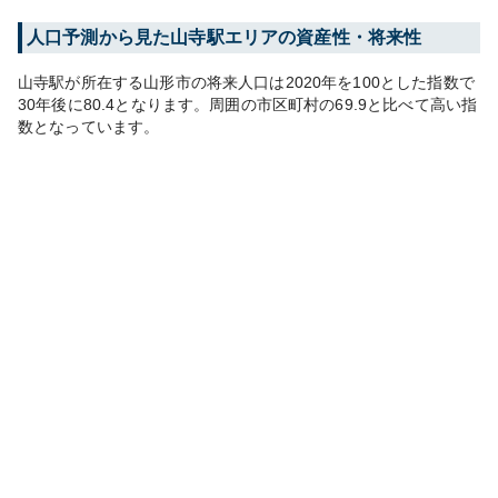
人口予測から見た
山寺
駅エリアの資産性・将来性
山寺
駅が所在する
山形市
の将来人口は
2020
年を100とした指数で
30年後に
80.4
となります。
周囲の市区町村の
69.9
と比べて
高い
指
数となっています。