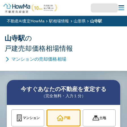
不動産AI査定HowMa
駅相場情報
山形県
山寺駅
山寺
駅
の
戸建
売却価格相場情報
マンション
の売却価格相場
今すぐあなたの不動産を査定する
（完全無料・入力１分）
マンション
戸建
土地