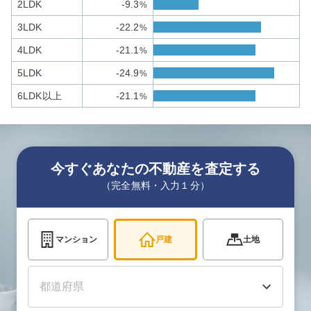
2LDK
-9.3
%
3LDK
-22.2
%
4LDK
-21.1
%
5LDK
-24.9
%
6LDK以上
-21.1
%
今すぐあなたの不動産を査定する
（完全無料・入力１分）
マンション
戸建
土地