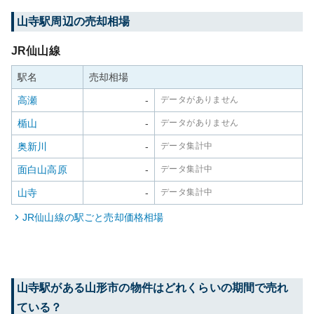
山寺
駅周辺の売却相場
JR仙山線
駅名
売却相場
高瀬
-
データがありません
楯山
-
データがありません
奥新川
-
データ集計中
面白山高原
-
データ集計中
山寺
-
データ集計中
JR仙山線
の駅ごと売却価格相場
山寺
駅がある
山形市
の物件はどれくらいの期間で売れ
ている？