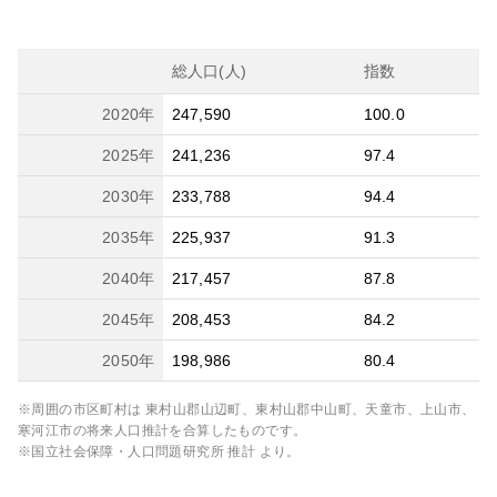
総人口(人)
指数
2020
年
247,590
100.0
2025
年
241,236
97.4
2030
年
233,788
94.4
2035
年
225,937
91.3
2040
年
217,457
87.8
2045
年
208,453
84.2
2050
年
198,986
80.4
※周囲の市区町村は
東村山郡山辺町、東村山郡中山町、天童市、上山市、
寒河江市
の将来人口推計を合算したものです。
※国立社会保障・人口問題研究所 推計 より。