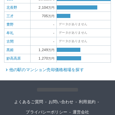
北長野
2,104
万円
三才
705
万円
豊野
-
データがありません
牟礼
-
データがありません
古間
-
データがありません
黒姫
1,249
万円
妙高高原
1,270
万円
他の駅の
マンション
売却価格相場を探す
よくあるご質問
-
お問い合わせ
-
利用規約
-
プライバシーポリシー
-
運営会社