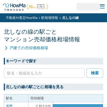
不動産AI査定HowMa
駅相場情報
北しなの線
北しなの線
の駅ごと
マンション
売却価格相場情報
戸建て
の売却価格相場
キーワードで探す
検索
北しなの線
の駅ごとに相場を見る
駅名
売却相場
長野
2,811
万円