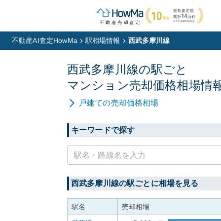
不動産AI査定HowMa
駅相場情報
西武多摩川線
西武多摩川線
の駅ごと
マンション
売却価格相場情
戸建て
の売却価格相場
キーワードで探す
西武多摩川線
の駅ごとに相場を見る
駅名
売却相場