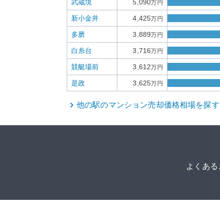
武蔵境
5,090
万円
新小金井
4,425
万円
多磨
3,889
万円
白糸台
3,716
万円
競艇場前
3,612
万円
是政
3,625
万円
他の駅の
マンション
売却価格相場を探す
よくある