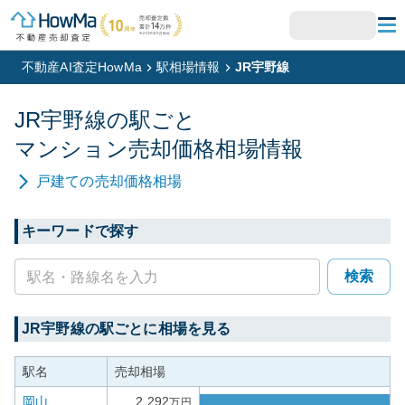
不動産AI査定HowMa
駅相場情報
JR宇野線
JR宇野線
の駅ごと
マンション
売却価格相場情報
戸建て
の売却価格相場
キーワードで探す
検索
JR宇野線
の駅ごとに相場を見る
駅名
売却相場
岡山
2,292
万円