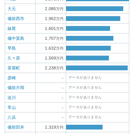
大元
2,085
万円
備前西市
1,962
万円
妹尾
1,601
万円
備中箕島
1,707
万円
早島
1,632
万円
久々原
1,569
万円
茶屋町
2,238
万円
彦崎
-
データがありません
備前片岡
-
データがありません
迫川
-
データがありません
常山
-
データがありません
八浜
-
データがありません
備前田井
1,319
万円