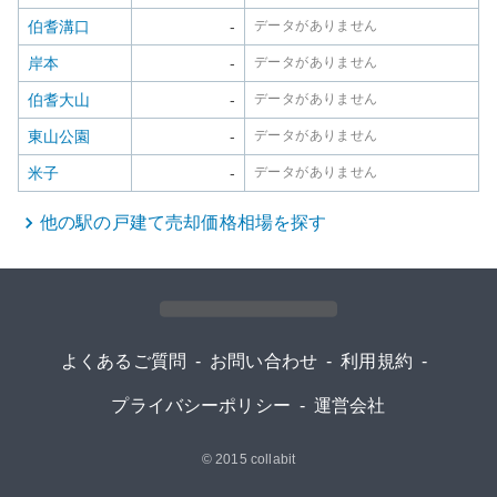
伯耆溝口
-
データがありません
岸本
-
データがありません
伯耆大山
-
データがありません
東山公園
-
データがありません
米子
-
データがありません
他の駅の
戸建て
売却価格相場を探す
よくあるご質問
-
お問い合わせ
-
利用規約
-
プライバシーポリシー
-
運営会社
© 2015
collabit