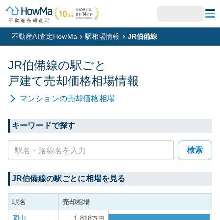
不動産AI査定HowMa
駅相場情報
JR伯備線
JR伯備線
の駅ごと
戸建て
売却価格相場情報
マンション
の売却価格相場
キーワードで探す
検索
JR伯備線
の駅ごとに相場を見る
駅名
売却相場
岡山
1,818
万円