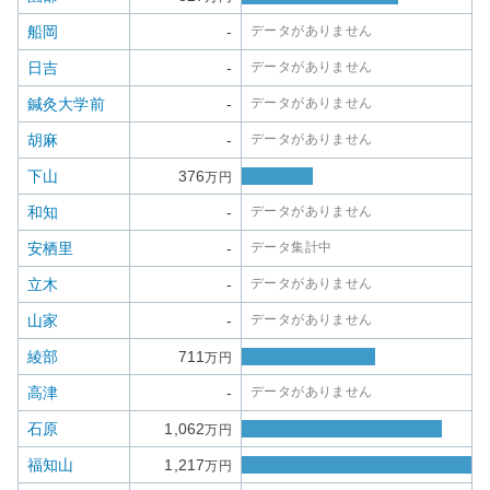
船岡
-
データがありません
日吉
-
データがありません
鍼灸大学前
-
データがありません
胡麻
-
データがありません
下山
376
万円
和知
-
データがありません
安栖里
-
データ集計中
立木
-
データがありません
山家
-
データがありません
綾部
711
万円
高津
-
データがありません
石原
1,062
万円
福知山
1,217
万円