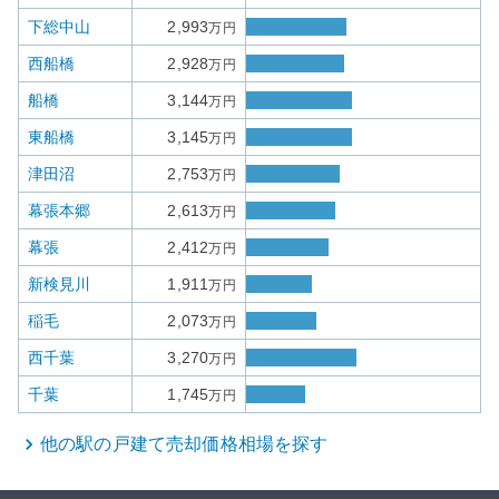
下総中山
2,993
万円
西船橋
2,928
万円
船橋
3,144
万円
東船橋
3,145
万円
津田沼
2,753
万円
幕張本郷
2,613
万円
幕張
2,412
万円
新検見川
1,911
万円
稲毛
2,073
万円
西千葉
3,270
万円
千葉
1,745
万円
他の駅の
戸建て
売却価格相場を探す