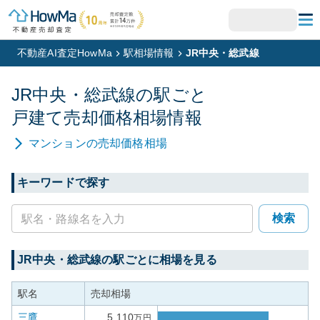
不動産AI査定HowMa
駅相場情報
JR中央・総武線
JR中央・総武線
の駅ごと
戸建て
売却価格相場情報
マンション
の売却価格相場
キーワードで探す
検索
JR中央・総武線
の駅ごとに相場を見る
駅名
売却相場
三鷹
5,110
万円