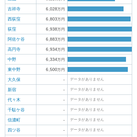
吉祥寺
6,028
万円
西荻窪
6,803
万円
荻窪
6,938
万円
阿佐ケ谷
6,883
万円
高円寺
6,934
万円
中野
6,334
万円
東中野
6,500
万円
大久保
-
データがありません
新宿
-
データがありません
代々木
-
データがありません
千駄ケ谷
-
データがありません
信濃町
-
データがありません
四ツ谷
-
データがありません