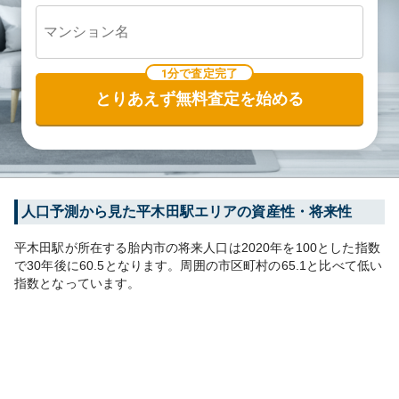
1分で査定完了
とりあえず無料査定を始める
人口予測から見た
平木田
駅エリアの資産性・将来性
平木田
駅が所在する
胎内市
の将来人口は
2020
年を100とした指数
で30年後に
60.5
となります。
周囲の市区町村の
65.1
と比べて
低い
指数となっています。