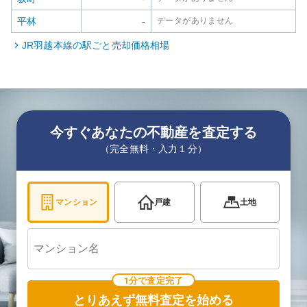
平林
-
データがありません
JR羽越本線
の駅ごと売却価格相場
今すぐあなたの不動産を査定する
（完全無料・入力１分）
マンション
戸建
土地
1分で査定完了
とりあえず無料査定を始める