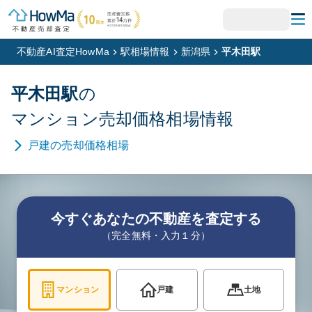
不動産AI査定HowMa
駅相場情報
新潟県
平木田駅
平木田
駅
の
マンション
売却価格相場情報
戸建
の売却価格相場
今すぐあなたの不動産を査定する
（完全無料・入力１分）
マンション
戸建
土地