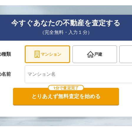
今すぐあなたの不動産を査定する
（完全無料・入力１分）
の種類
マンション
戸建
の
名前
1分で査定完了
とりあえず無料査定を始める