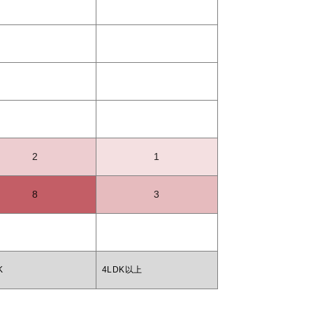
2
1
8
3
K
4LDK以上