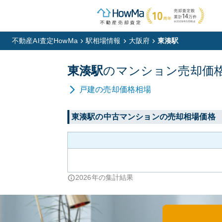
不動産AI査定HowMa
駅相場情報
大阪府
東湊駅
東湊
駅
の
マンション
売却価
戸建
の売却価格相場
東湊
駅の中古マンションの売却相場価格
2026
年の集計結果