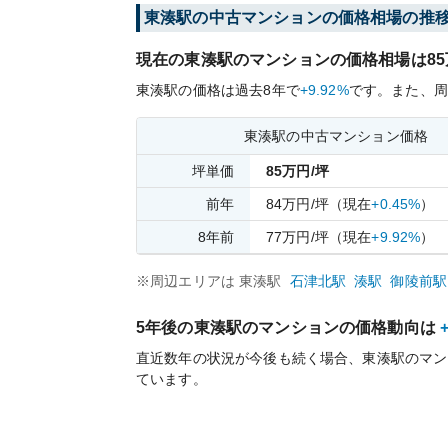
東湊
駅の中古マンションの価格相場の推
現在の
東湊
駅のマンションの価格相場は
85
東湊
駅の価格は過去
8
年で
+9.92%
です。
また、周
東湊
駅の中古マンション価格
坪単価
85
万円/坪
前年
84
万円/坪
（現在
+0.45%
）
8
年前
77
万円/坪
（現在
+9.92%
）
※周辺エリアは
東湊
駅
石津北
駅
湊
駅
御陵前
駅
5年後の
東湊
駅のマンションの価格動向は
直近数年の状況が今後も続く場合、
東湊
駅のマン
ています。