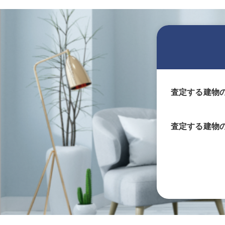
査定する建物
査定する
建物