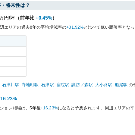
移・将来性は？
万円/坪（前年比
+0.45%
）
辺エリアの過去
8
年の平均増減率の
+31.92%
と比べて
低い
騰落率となっ
石津川
駅
寺地町
駅
石津
駅
宿院
駅
諏訪ノ森
駅
大小路
駅
船尾
駅
の
+16.23%
ション相場は、5年後
+16.23%
になると予想されます。周辺エリアの平