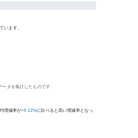
ています。
データを集計したものです
均増減率が
+9.12%
に比べると
高い
増減率となっ