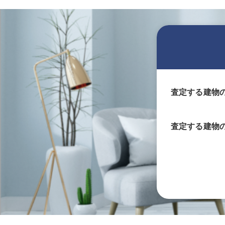
査定する建物
査定する
建物