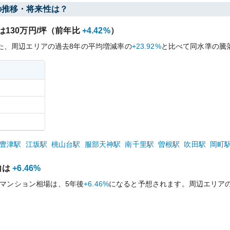
の推移・将来性は？
は
130
万円/坪（前年比
+4.42%
）
た、周辺エリアの過去
8
年の平均増減率の
+23.92%
と比べて
同水準の
騰
豊津
駅
江坂
駅
桃山台
駅
服部天神
駅
南千里
駅
曽根
駅
吹田
駅
岡町
向は
+6.46%
マンション相場は、5年後
+6.46%
になると予想されます。周辺エリア