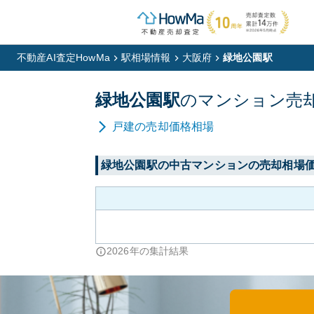
不動産AI査定HowMa
駅相場情報
大阪府
緑地公園駅
緑地公園
駅
の
マンション
売
戸建
の売却価格相場
緑地公園
駅の中古マンションの売却相場
2026
年の集計結果