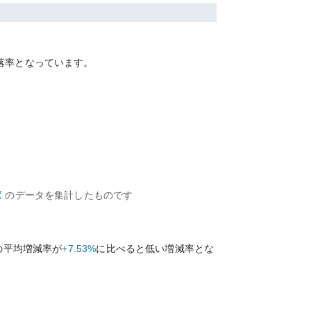
落率となっています。
駅
のデータを集計したものです
の平均増減率が
+7.53%
に比べると
低い
増減率とな