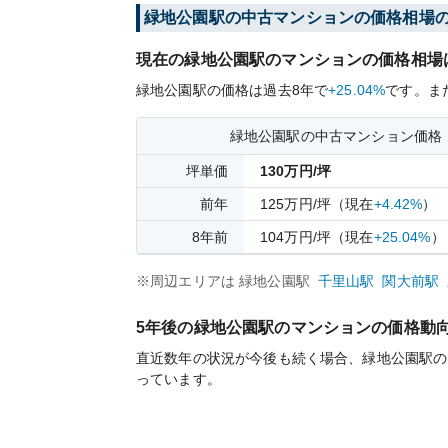
緑地公園
駅の中古マンションの価格相場
現在の
緑地公園
駅のマンションの価格相場
緑地公園
駅の価格は過去
8
年で
+25.04%
です。
ま
緑地公園
駅の中古マンション価格
坪単価
130
万円/坪
前年
125
万円/坪
（現在
+4.42%
）
8
年前
104
万円/坪
（現在
+25.04%
）
※周辺エリアは
緑地公園
駅
千里山
駅
関大前
駅
5年後の
緑地公園
駅のマンションの価格動
直近数年の状況が今後も続く場合、
緑地公園
駅の
っています。