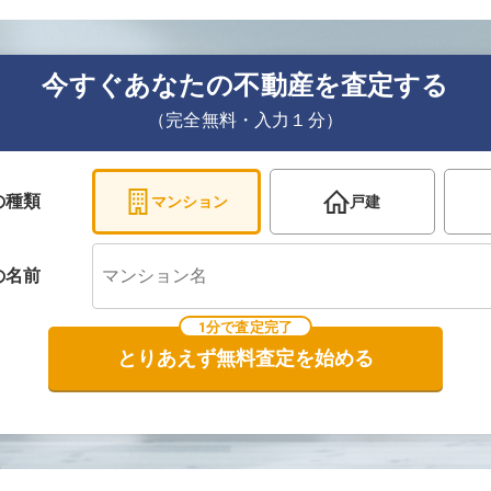
今すぐあなたの不動産を査定する
（完全無料・入力１分）
の種類
マンション
戸建
の
名前
1分で査定完了
とりあえず無料査定を始める