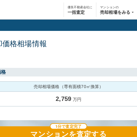
優良不動産会社に
マンションの
一括査定
売却相場をみる
却価格相場情報
価格
売却相場価格（専有面積70㎡換算）
2,759
万円
1分で査定完了
マンション
を査定する