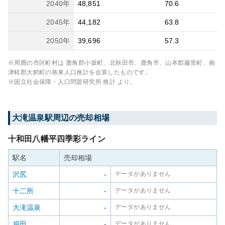
2040
年
48,851
70.6
2045
年
44,182
63.8
2050
年
39,696
57.3
※周囲の市区町村は
鹿角郡小坂町、北秋田市、鹿角市、山本郡藤里町、南
津軽郡大鰐町
の将来人口推計を合算したものです。
※国立社会保障・人口問題研究所 推計 より。
大滝温泉
駅周辺の売却相場
十和田八幡平四季彩ライン
駅名
売却相場
沢尻
-
データがありません
十二所
-
データがありません
大滝温泉
-
データがありません
扇田
-
データがありません