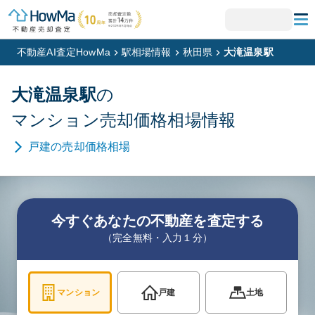
不動産AI査定HowMa
駅相場情報
秋田県
大滝温泉駅
大滝温泉
駅
の
マンション
売却価格相場情報
戸建
の売却価格相場
今すぐあなたの不動産を査定する
（完全無料・入力１分）
マンション
戸建
土地