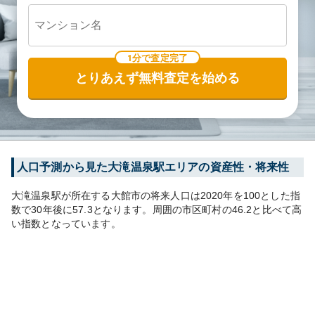
1分で査定完了
とりあえず無料査定を始める
人口予測から見た
大滝温泉
駅エリアの資産性・将来性
大滝温泉
駅が所在する
大館市
の将来人口は
2020
年を100とした指
数で30年後に
57.3
となります。
周囲の市区町村の
46.2
と比べて
高
い
指数となっています。