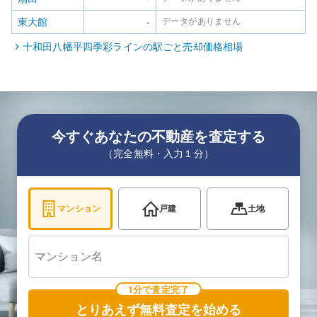
東大館
-
データがありません
十和田八幡平四季彩ライン
の駅ごと売却価格相場
今すぐあなたの不動産を査定する
（完全無料・入力１分）
マンション
戸建
土地
1分で査定完了
とりあえず無料査定を始める