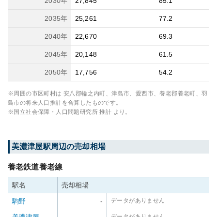
2030
年
27,845
85.1
2035
年
25,261
77.2
2040
年
22,670
69.3
2045
年
20,148
61.5
2050
年
17,756
54.2
※周囲の市区町村は
安八郡輪之内町、津島市、愛西市、養老郡養老町、羽
島市
の将来人口推計を合算したものです。
※国立社会保障・人口問題研究所 推計 より。
美濃津屋
駅周辺の売却相場
養老鉄道養老線
駅名
売却相場
駒野
-
データがありません
データがありません