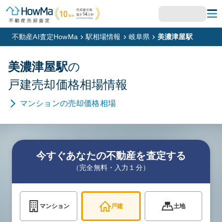
不動産AI査定HowMa
駅相場情報
岐阜県
美濃津屋駅
美濃津屋
駅
の
戸建
売却価格相場情報
マンション
の売却価格相場
今すぐあなたの不動産を査定する
（完全無料・入力１分）
マンション
戸建
土地