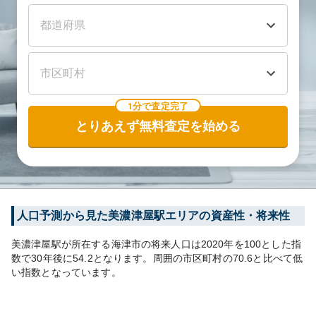
1分で査定完了
とりあえず無料査定を始める
人口予測から見た
美濃津屋
駅エリアの資産性・将来性
美濃津屋
駅が所在する
海津市
の将来人口は
2020
年を100とした指
数で30年後に
54.2
となります。
周囲の市区町村の
70.6
と比べて
低
い
指数となっています。