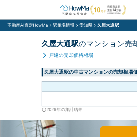
不動産AI査定HowMa
駅相場情報
愛知県
久屋大通駅
久屋大通
駅
の
マンション
売
戸建
の売却価格相場
久屋大通
駅の中古マンションの売却相場
2026
年の集計結果