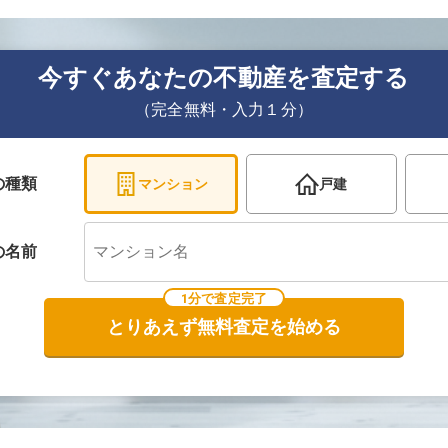
今すぐあなたの不動産を査定する
（完全無料・入力１分）
の種類
マンション
戸建
の
名前
1分で査定完了
とりあえず無料査定を始める