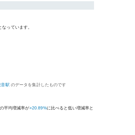
となっています。
観音
駅
のデータを集計したものです
の平均増減率が
+20.89%
に比べると
低い
増減率と