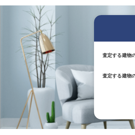
査定する建物
査定する
建物