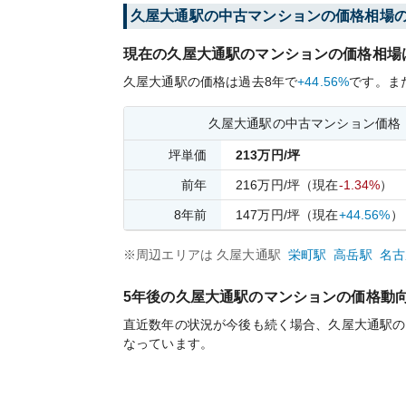
久屋大通
駅の中古マンションの価格相場
現在の
久屋大通
駅のマンションの価格相場
久屋大通
駅の価格は過去
8
年で
+44.56%
です。
ま
久屋大通
駅の中古マンション価格
坪単価
213
万円/坪
前年
216
万円/坪
（現在
-1.34%
）
8
年前
147
万円/坪
（現在
+44.56%
）
※周辺エリアは
久屋大通
駅
栄町
駅
高岳
駅
名古
5年後の
久屋大通
駅のマンションの価格動
直近数年の状況が今後も続く場合、
久屋大通
駅の
なっています。