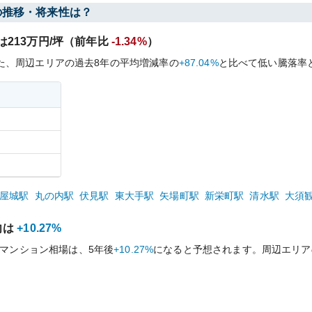
の推移・将来性は？
は
213
万円/坪（前年比
-1.34%
）
た、周辺エリアの過去
8
年の平均増減率の
+87.04%
と比べて
低い
騰落率
屋城
駅
丸の内
駅
伏見
駅
東大手
駅
矢場町
駅
新栄町
駅
清水
駅
大須
向は
+10.27%
マンション相場は、5年後
+10.27%
になると予想されます。周辺エリア