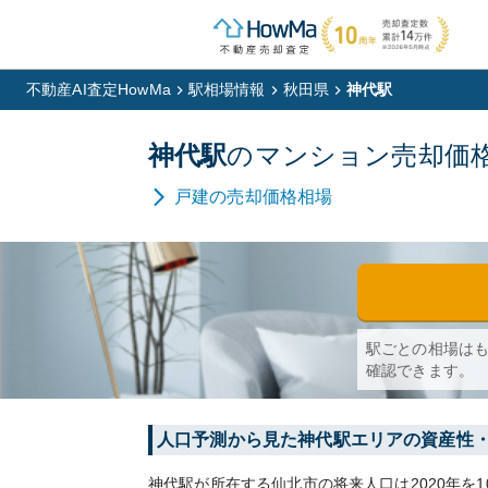
不動産AI査定HowMa
駅相場情報
秋田県
神代駅
神代
駅
の
マンション
売却価
戸建
の売却価格相場
駅ごとの相場は
確認できます。
人口予測から見た
神代
駅エリアの資産性
神代
駅が所在する
仙北市
の将来人口は
2020
年を1