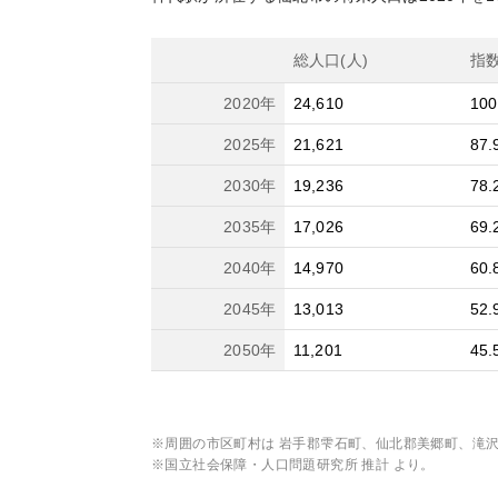
総人口(人)
指
2020
年
24,610
100
2025
年
21,621
87.
2030
年
19,236
78.
2035
年
17,026
69.
2040
年
14,970
60.
2045
年
13,013
52.
2050
年
11,201
45.
※周囲の市区町村は
岩手郡雫石町、仙北郡美郷町、滝
※国立社会保障・人口問題研究所 推計 より。