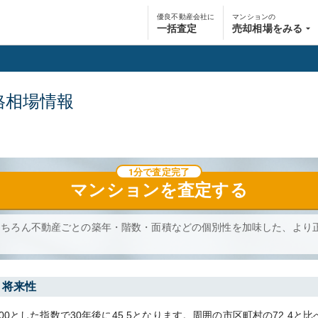
優良不動産会社に
マンションの
一括査定
売却相場をみる
格相場情報
1分で査定完了
マンション
を査定する
もちろん不動産ごとの築年・階数・面積などの個別性を加味した、より
・将来性
00とした指数で30年後に
45.5
となります。
周囲の市区町村の
72.4
と比