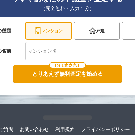
（完全無料・入力１分）
の種類
マンション
戸建
の
名前
1分で査定完了
とりあえず無料査定を始める
ご質問
-
お問い合わせ
-
利用規約
-
プライバシーポリシー
-