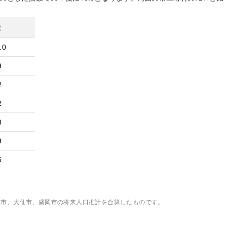
数
.0
9
2
2
8
9
5
沢市、大仙市、盛岡市
の将来人口推計を合算したものです。