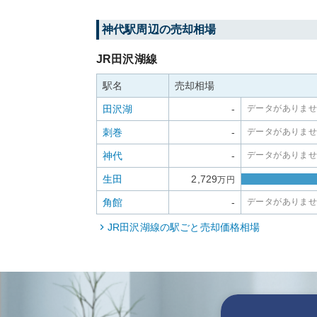
神代
駅周辺の売却相場
JR田沢湖線
駅名
売却相場
田沢湖
-
データがありま
刺巻
-
データがありま
神代
-
データがありま
生田
2,729
万円
角館
-
データがありま
JR田沢湖線
の駅ごと売却価格相場