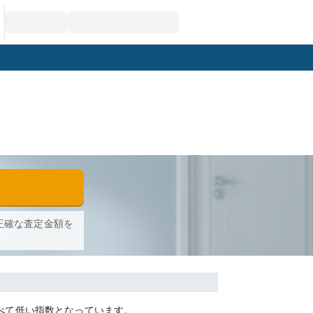
正確な査定金額を
べて
低い
指数となっています。