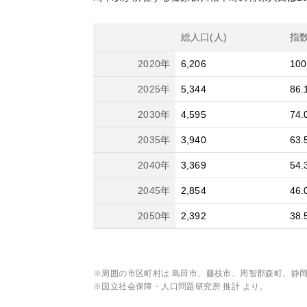
総人口(人)
指
2020
年
6,206
100
2025
年
5,344
86.
2030
年
4,595
74.
2035
年
3,940
63.
2040
年
3,369
54.
2045
年
2,854
46.
2050
年
2,392
38.
※周囲の市区町村は
島田市、藤枝市、周智郡森町、静
※国立社会保障・人口問題研究所 推計 より。