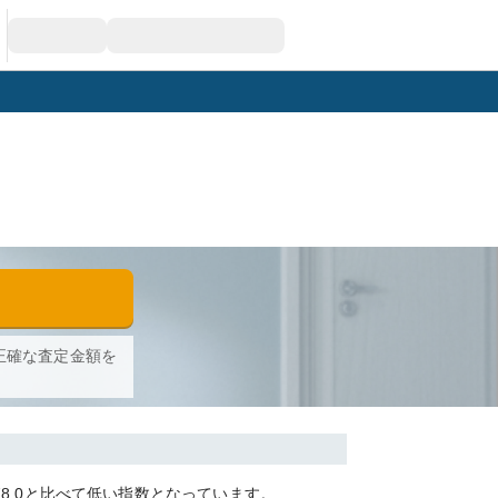
正確な査定金額を
78.0
と比べて
低い
指数となっています。