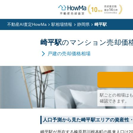
不動産AI査定HowMa
駅相場情報
静岡県
崎平駅
崎平
駅
の
マンション
売却価
戸建
の売却価格相場
駅ごとの相場は
確認できます。
人口予測から見た
崎平
駅エリアの資産性
崎平
駅が所在する
榛原郡川根本町
の将来人口は
2