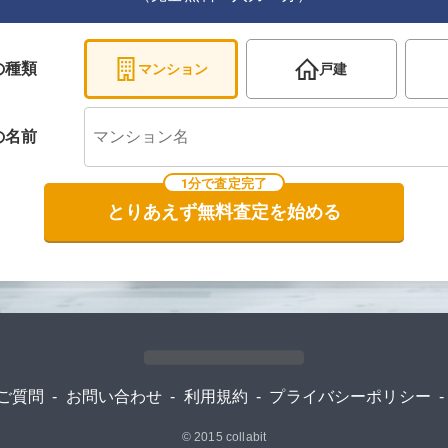
の種類
マンション
戸建
の
名前
1分で査定完了
とりあえず無料査定を始める
ご質問
-
お問い合わせ
-
利用規約
-
プライバシーポリシー
-
© 2015
collabit