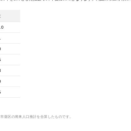
数
.0
1
0
5
3
0
5
岡市葵区
の将来人口推計を合算したものです。