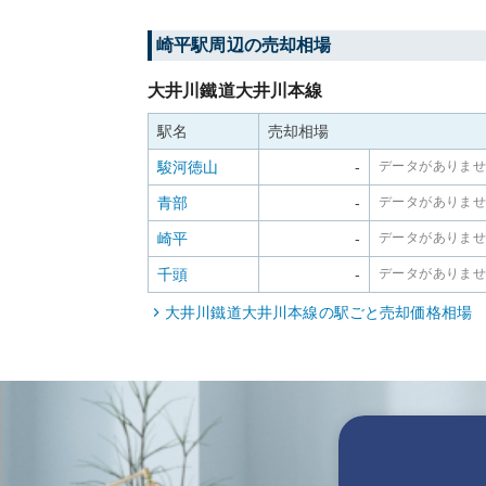
崎平
駅周辺の売却相場
大井川鐵道大井川本線
駅名
売却相場
駿河徳山
-
データがありま
青部
-
データがありま
崎平
-
データがありま
千頭
-
データがありま
大井川鐵道大井川本線
の駅ごと売却価格相場