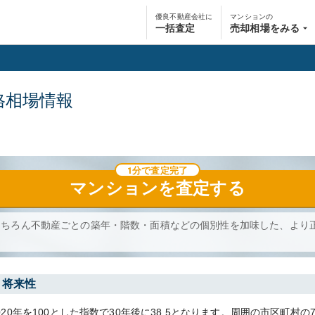
優良不動産会社に
マンションの
一括査定
売却相場をみる
格相場情報
1分で査定完了
マンション
を査定する
もちろん不動産ごとの築年・階数・面積などの個別性を加味した、より
・将来性
020
年を100とした指数で30年後に
38.5
となります。
周囲の市区町村の