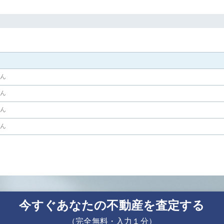
せん
せん
せん
せん
今すぐあなたの不動産を査定する
（完全無料・入力１分）